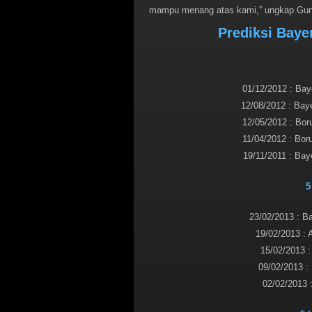
mampu menang atas kami,” ungkap Gund
Prediksi Bay
01/12/2012 : Bay
12/08/2012 : Bay
12/05/2012 : Bo
11/04/2012 : Bor
19/11/2011 : Ba
5
23/02/2013 : B
19/02/2013 : 
15/02/2013 
09/02/2013 :
02/02/2013 