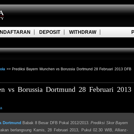
NDAFTARAN
DEPOSIT
WITHDRAW
BONUS
ola
>>
Prediksi Bayern Munchen vs Borussia Dortmund 28 Februari 2013 DFB
en vs Borussia Dortmund 28 Februari 2013
la
ia Dortmund
Babak 8 Besar DFB Pokal 2012/2013.
Prediksi Skor Bayern
kan berlangsung Kamis, 28 Februari 2013, Pukul 02.30 WIB, Allianz-