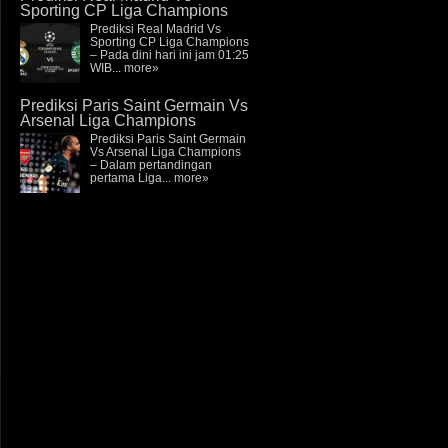
Sporting CP Liga Champions
Prediksi Real Madrid Vs
Sporting CP Liga Champions
– Pada dini hari ini jam 01:25
WIB...
more»
Prediksi Paris Saint Germain Vs
Arsenal Liga Champions
Prediksi Paris Saint Germain
Vs Arsenal Liga Champions
– Dalam pertandingan
pertama Liga...
more»