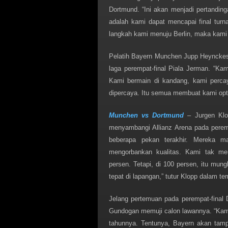
Dortmund. “Ini akan menjadi pertanding
adalah kami dapat mencapai final turn
langkah kami menuju Berlin, maka kami
Pelatih Bayern Munchen Jupp Heynckes
laga perempat-final Piala Jerman. “Ka
Kami bermain di kandang, kami percay
dipercaya. Itu semua membuat kami opt
Munchen vs Dortmund
– Jurgen Klo
menyambangi Allianz Arena pada perem
beberapa pekan terakhir. Mereka m
mengorbankan kualitas. Kami tak m
persen. Tetapi, di 100 persen, itu mu
tepat di lapangan,” tutur Klopp dalam te
Jelang pertemuan pada perempat-final
Gundogan memuji calon lawannya. “Kami
tahunnya. Tentunya, Bayern akan tam