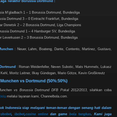
Laga Terakhir Borussia Dortmund :
sia M’gladbach 1 – 1 Borussia Dortmund, Bundesliga
ssia Dortmund 3 – 0 Eintracht Frankfurt, Bundesliga
tar Donetsk 2 – 2 Borussia Dortmund, Liga Champions
russia Dortmund 1 – 4 Hamburger SV, Bundesliga
er Leverkusen 2 – 3 Borussia Dortmund, Bundesliga
Munchen
: Neuer, Lahm, Boateng, Dante, Contento, Martinez, Gustavo,
 Dortmund
: Roman Weidenfeller, Neven Subotic, Mats Hummels, Lukasz
Kehl, Moritz Leitner, Ilkay Gündogan, Mario Götze, Kevin Großkreutz
i Munchen vs Dortmund (50%:50%)
Munchen vs Borussia Dortmund DFB Pokal 2012/2013
, silahkan coba
 bola
melalui layanan kami, Channelbola.com.
ok Indonesia siap melayani teman-teman dengan senang hati dalam
e
sbobet
,
ibcbet
,
casino online
dan game
bola tangkas
. Kami juga