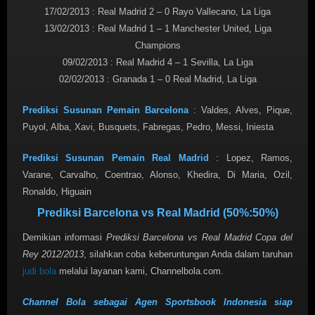
17/02/2013 : Real Madrid 2 – 0 Rayo Vallecano, La Liga
13/02/2013 : Real Madrid 1 – 1 Manchester United, Liga
Champions
09/02/2013 : Real Madrid 4 – 1 Sevilla, La Liga
02/02/2013 : Granada 1 – 0 Real Madrid, La Liga
Prediksi Susunan Pemain Barcelona
: Valdes, Alves, Pique,
Puyol, Alba, Xavi, Busquets, Fabregas, Pedro, Messi, Iniesta
Prediksi Susunan Pemain Real Madrid
: Lopez, Ramos,
Varane, Carvalho, Coentrao, Alonso, Khedira, Di Maria, Ozil,
Ronaldo, Higuain
Prediksi Barcelona vs Real Madrid (50%:50%)
Demikian informasi
Prediksi Barcelona vs Real Madrid Copa del
Rey 2012/2013
, silahkan coba keberuntungan Anda dalam taruhan
judi bola
melalui layanan kami, Channelbola.com.
Channel Bola sebagai Agen Sportsbook Indonesia siap