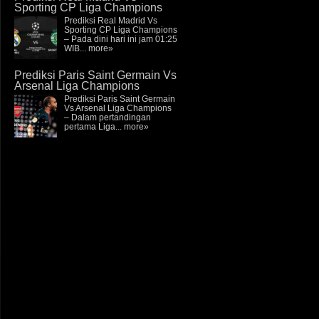
Sporting CP Liga Champions
Prediksi Real Madrid Vs
Sporting CP Liga Champions
– Pada dini hari ini jam 01:25
WIB...
more»
Prediksi Paris Saint Germain Vs
Arsenal Liga Champions
Prediksi Paris Saint Germain
Vs Arsenal Liga Champions
– Dalam pertandingan
pertama Liga...
more»