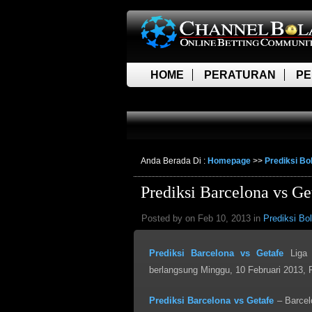
HOME
PERATURAN
PE
LIVE SCORE
Anda Berada Di :
Homepage
>>
Prediksi Bo
Prediksi Barcelona vs Ge
Posted by on Feb 10, 2013 in
Prediksi Bo
Prediksi Barcelona vs Getafe
Liga 
berlangsung Minggu, 10 Februari 2013,
Prediksi Barcelona vs Getafe
– Barcel