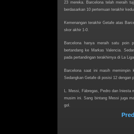
23 mereka. Barcelona telah meraih tu
berdasarkan 10 pertemuan terakhir kedu
Kemenangan terakhir Getafe atas Barc
skor akhir 1-0.
Barcelona hanya meraih satu poin pa
bertandang ke Markas Valencia. Seda
pada pertandingan terakhirnya di La Liga
Barcelona saat ini masih memimpin k
Sedangkan Getafe di posisi 12 dengan p
L. Messi, Fàbregas, Pedro dan Iniesta
musim ini. Sang bintang Messi juga m
gol.
Pred