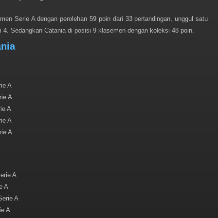
emen Serie A dengan perolehan 59 poin dari 33 pertandingan, unggul satu
isi 4. Sedangkan Catania di posisi 9 klasemen dengan koleksi 48 poin.
ania
rie A
rie A
ie A
rie A
rie A
erie A
e A
Serie A
ie A