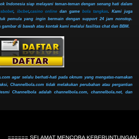
ok Indonesia siap melayani teman-teman dengan senang hati dalam
e
sbobet
,
ibcbet
,
casino online
dan game
bola tangkas
. Kami juga
uk pemula yang ingin bermain dengan support 24 jam nonstop.
 gambar di bawah atau kontak kami melalui fasilitas chat dan BBM.
.com agar selalu berhati-hati pada oknum yang mengatas-namakan
aksi, Channelbola.com tidak melakukan perubahan atau pergantian
Resmi Channelbola adalah channelbola.com, channelbola.net, dan
====== SELAMAT MENCOBA KEBERUNTUNGAN AN