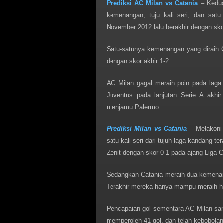
Prediksi AC Milan vs Catania
– Kedua 
kemenangan, tuju kali seri, dan satu
November 2012 lalu berakhir dengan sk
Satu-satunya kemenangan yang diraih C
dengan skor akhir 1-2.
AC Milan gagal meraih poin pada laga
Juventus pada lanjutan Serie A akhi
menjamu Palermo.
Prediksi Milan vs Catania
– Melakoni 
satu kali seri dari tujuh laga kandang t
Zenit dengan skor 0-1 pada ajang Liga 
Sedangkan Catania meraih dua kemenangan
Terakhir mereka hanya mampu meraih ha
Pencapaian gol sementara AC Milan samp
memperoleh 41 gol, dan telah kebobolan