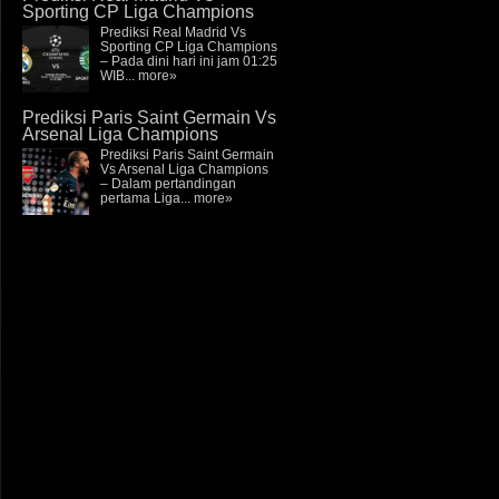
Sporting CP Liga Champions
Prediksi Real Madrid Vs
Sporting CP Liga Champions
– Pada dini hari ini jam 01:25
WIB...
more»
Prediksi Paris Saint Germain Vs
Arsenal Liga Champions
Prediksi Paris Saint Germain
Vs Arsenal Liga Champions
– Dalam pertandingan
pertama Liga...
more»