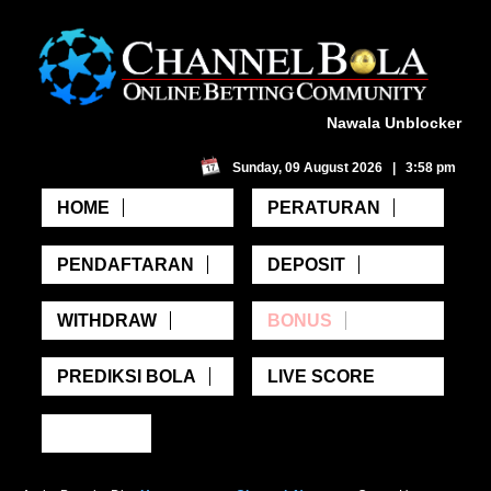
Nawala Unblocker
Sunday, 09 August 2026 | 3:58 pm
HOME
PERATURAN
PENDAFTARAN
DEPOSIT
WITHDRAW
BONUS
PREDIKSI BOLA
LIVE SCORE