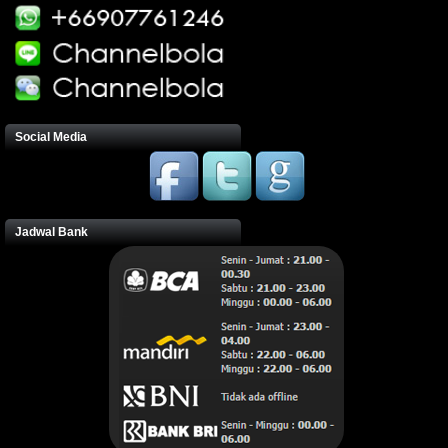
Social Media
Jadwal Bank