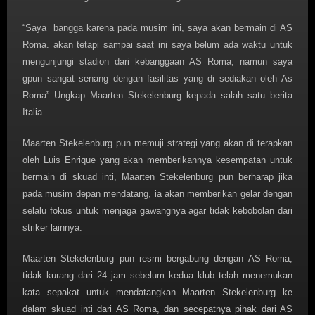
“Saya bangga karena pada musim ini, saya akan bermain di AS
Roma. akan tetapi sampai saat ini saya belum ada waktu untuk
mengunjungi stadion dari kebanggaan AS Roma, namun saya
gpun sangat senang dengan fasilitas yang di sediakan oleh As
Roma” Ungkap Maarten Stekelenburg kepada salah satu berita
Italia.
Maarten Stekelenburg pun memuji strategi yang akan di terapkan
oleh Luis Enrique yang akan memberikannya kesempatan untuk
bermain di skuad inti, Maarten Stekelenburg pun berharap jika
pada musim depan mendatang, ia akan memberikan gelar dengan
selalu fokus untuk menjaga gawangnya agar tidak kebobolan dari
striker lainnya.
Maarten Stekelenburg pun resmi bergabung dengan AS Roma,
tidak kurang dari 24 jam sebelum kedua klub telah menemukan
kata sepakat untuk mendatangkan Maarten Stekelenburg ke
dalam skuad inti dari AS Roma, dan secepatnya pihak dari AS