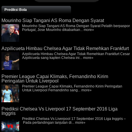
Prediksi Bola
Mourinho Siap Tangani AS Roma Dengan Syarat
Mourinho Siap Tangani AS Roma Dengan Syarat Pelatih berpaspor
Portugal, Jose Mourinho dikabarkan...
more»
Azpilicueta Himbau Chelsea Agar Tidak Remehkan Frankfurt
Azpilicueta Himbau Chelsea Agar Tidak Remehkan Frankfurt Cesar
Azpilicueta sang kapten Chelsea ini...
more»
Premier League Capai Klimaks, Fernandinho Kirim
Peringatan Untuk Liverpool
Premier League Capai Klimaks, Fernandinho Kirim Peringatan
Untuk Liverpool Fernandinho sang...
more»
Prediksi Chelsea Vs Liverpool 17 September 2016 Liga
Inggris
Prediksi Chelsea Vs Liverpool 17 September 2016 Liga Inggris –
Pada pertandingan lanjutan di...
more»