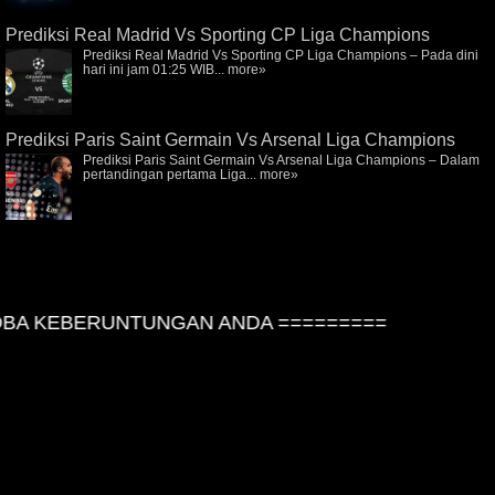
Prediksi Real Madrid Vs Sporting CP Liga Champions
Prediksi Real Madrid Vs Sporting CP Liga Champions – Pada dini
hari ini jam 01:25 WIB...
more»
Prediksi Paris Saint Germain Vs Arsenal Liga Champions
Prediksi Paris Saint Germain Vs Arsenal Liga Champions – Dalam
pertandingan pertama Liga...
more»
A KEBERUNTUNGAN ANDA =========