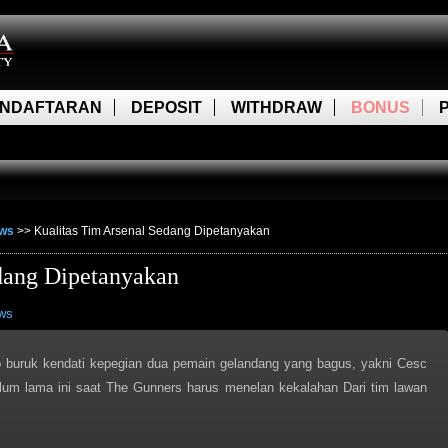
NDAFTARAN
DEPOSIT
WITHDRAW
BONUS
ews
>>
Kualitas Tim Arsenal Sedang Dipetanyakan
dang Dipetanyakan
ws
buruk kendati kepegian dua pemain gelandang yang bagus, yakni Cesc
lum lama ini saat The Gunners harus menelan kekalahan Dari tim lawan