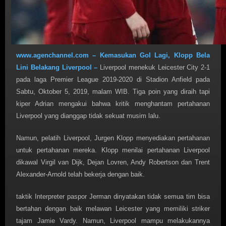
www.agenchannel.com – Kemasukan Gol Lagi, Klopp Bela
Lini Belakang Liverpool –
Liverpool menekuk Leicester City 2-1
pada laga Premier League 2019-2020 di Stadion Anfield pada
Sabtu, Oktober 5, 2019, malam WIB. Tiga poin yang diraih tapi
kiper Adrian mengakui bahwa kritik menghantam pertahanan
Liverpool yang dianggap tidak sekuat musim lalu.
Namun, pelatih Liverpool, Jurgen Klopp menyediakan pertahanan
untuk pertahanan mereka. Klopp menilai pertahanan Liverpool
dikawal Virgil van Dijk, Dejan Lovren, Andy Robertson dan Trent
Alexander-Arnold telah bekerja dengan baik.
taktik Interpreter paspor Jerman dinyatakan tidak semua tim bisa
bertahan dengan baik melawan Leicester yang memiliki striker
tajam Jamie Vardy. Namun, Liverpool mampu melakukannya