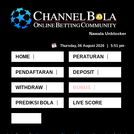
Nawala Unblocker
Thursday, 06 August 2026 | 5:51 pm
HOME
PERATURAN
PENDAFTARAN
DEPOSIT
WITHDRAW
BONUS
PREDIKSI BOLA
LIVE SCORE