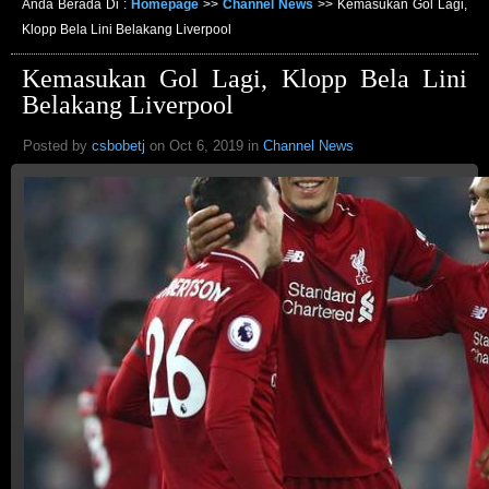
Anda Berada Di :
Homepage
>>
Channel News
>>
Kemasukan Gol Lagi,
Klopp Bela Lini Belakang Liverpool
Kemasukan Gol Lagi, Klopp Bela Lini
Belakang Liverpool
Posted by
csbobetj
on Oct 6, 2019 in
Channel News