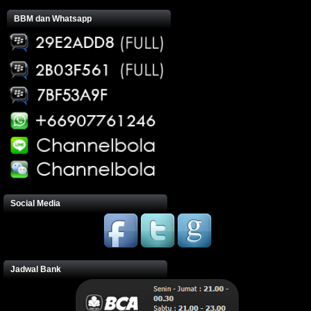
BBM dan Whatsapp
Social Media
Jadwal Bank