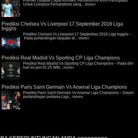
Premier League Capai Klimaks, Fernandinho Kirim Peringatan
Untuk Liverpool Fernandinho sang...
more»
Prediksi Chelsea Vs Liverpool 17 September 2016 Liga
Inggris
Prediksi Chelsea Vs Liverpool 17 September 2016 Liga Inggris –
Pada pertandingan lanjutan di...
more»
Prediksi Real Madrid Vs Sporting CP Liga Champions
Prediksi Real Madrid Vs Sporting CP Liga Champions – Pada dini
hari ini jam 01:25 WIB...
more»
Prediksi Paris Saint Germain Vs Arsenal Liga Champions
Prediksi Paris Saint Germain Vs Arsenal Liga Champions – Dalam
pertandingan pertama Liga...
more»
A KEBERUNTUNGAN ANDA =========