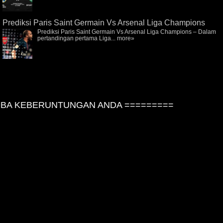
Prediksi Paris Saint Germain Vs Arsenal Liga Champions
Prediksi Paris Saint Germain Vs Arsenal Liga Champions – Dalam
pertandingan pertama Liga...
more»
A KEBERUNTUNGAN ANDA =========