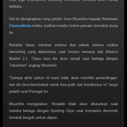
terbuka.
Hal itu diungkapkan sang pelatih Jose Mourinho kepada Wartawan
Channelbola
ketika melihat kondisi terkini pemain termahal dunia
itu.
Ronaldo harus istirahat selama dua pekan karena cedera
hamstring yang dialaminya saat timnya menang dari Atletico
Madrid 2-1. “Saya rasa dia akan tampil saat berlaga dengan
Tottenham” ungkap Mourinho.
“Sampai akhir pekan ini kami tidak akan memiliki pertandingan.
dan dia bisa beristirahat untuk bisa pulih dari kondisinya ini” lanjut
pelatih asal Portugal itu.
Mourinho mengatakan, Ronaldo tidak akan diturunkan saat
mereka berlaga dengan Sporting Gijon saat kompetisi domestik
kembali bergulir pekan depan.