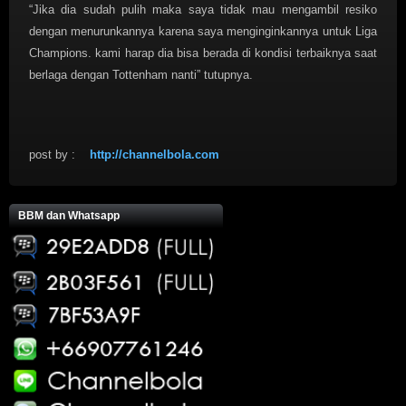
“Jika dia sudah pulih maka saya tidak mau mengambil resiko
dengan menurunkannya karena saya menginginkannya untuk Liga
Champions. kami harap dia bisa berada di kondisi terbaiknya saat
berlaga dengan Tottenham nanti” tutupnya.
post by :
http://channelbola.com
BBM dan Whatsapp