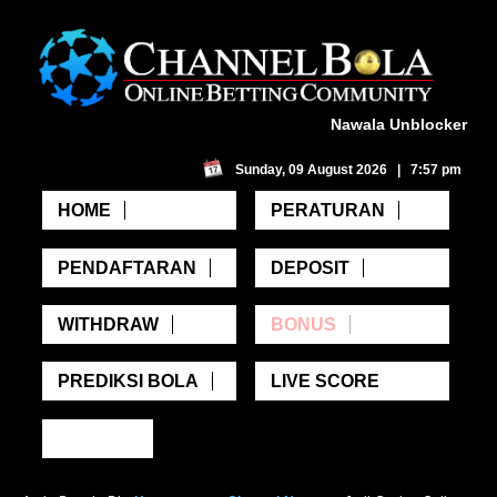
Nawala Unblocker
Sunday, 09 August 2026 | 7:57 pm
HOME
PERATURAN
PENDAFTARAN
DEPOSIT
WITHDRAW
BONUS
PREDIKSI BOLA
LIVE SCORE