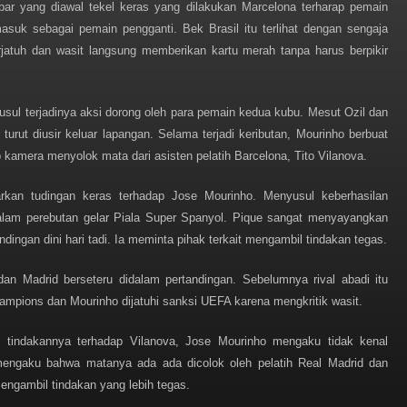
r yang diawal tekel keras yang dilakukan Marcelona terharap pemain
suk sebagai pemain pengganti. Bek Brasil itu terlihat dengan sengaja
jatuh dan wasit langsung memberikan kartu merah tanpa harus berpikir
yusul terjadinya aksi dorong oleh para pemain kedua kubu. Mesut Ozil dan
turut diusir keluar lapangan. Selama terjadi keributan, Mourinho berbuat
ap kamera menyolok mata dari asisten pelatih Barcelona, Tito Vilanova.
rkan tudingan keras terhadap Jose Mourinho. Menyusul keberhasilan
lam perebutan gelar Piala Super Spanyol. Pique sangat menyayangkan
ndingan dini hari tadi. Ia meminta pihak terkait mengambil tindakan tegas.
dan Madrid berseteru didalam pertandingan. Sebelumnya rival abadi itu
 Champions dan Mourinho dijatuhi sanksi UEFA karena mengkritik wasit.
i tindakannya terhadap Vilanova, Jose Mourinho mengaku tidak kenal
mengaku bahwa matanya ada ada dicolok oleh pelatih Real Madrid dan
engambil tindakan yang lebih tegas.