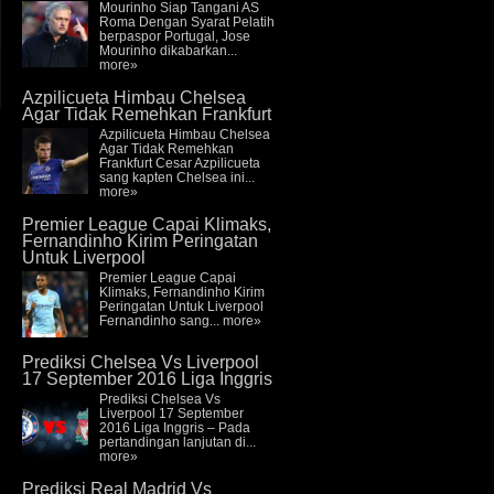
Mourinho Siap Tangani AS
Roma Dengan Syarat Pelatih
berpaspor Portugal, Jose
Mourinho dikabarkan...
more»
Azpilicueta Himbau Chelsea
Agar Tidak Remehkan Frankfurt
Azpilicueta Himbau Chelsea
Agar Tidak Remehkan
Frankfurt Cesar Azpilicueta
sang kapten Chelsea ini...
more»
Premier League Capai Klimaks,
Fernandinho Kirim Peringatan
Untuk Liverpool
Premier League Capai
Klimaks, Fernandinho Kirim
Peringatan Untuk Liverpool
Fernandinho sang...
more»
Prediksi Chelsea Vs Liverpool
17 September 2016 Liga Inggris
Prediksi Chelsea Vs
Liverpool 17 September
2016 Liga Inggris – Pada
pertandingan lanjutan di...
more»
Prediksi Real Madrid Vs