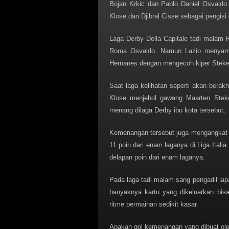
Bojan Krkic dan Pablo Daniel Osvaldo
Klose dan Djibral Cisse sebagai pengisi d
Laga Derby Della Capitale tadi malam 
Roma Osvaldo. Namun Lazio menyamaka
Hernanes dengan mengecoh kiper Steke
Saat laga kelihatan seperti akan berak
Klose menjebol gawang Maarten Steke
menang dilaga Derby ibu kota tersebut.
Kemenangan tersebut juga mengangkat L
11 poin dari enam laganya di Liga Ital
delapan poin dari enam laganya.
Pada laga tadi malam sang pengadil lap
banyaknya kartu yang dikeluarkan bis
ritme permainan sedikit kasar.
Apakah gol kemenangan yang dibuat ole