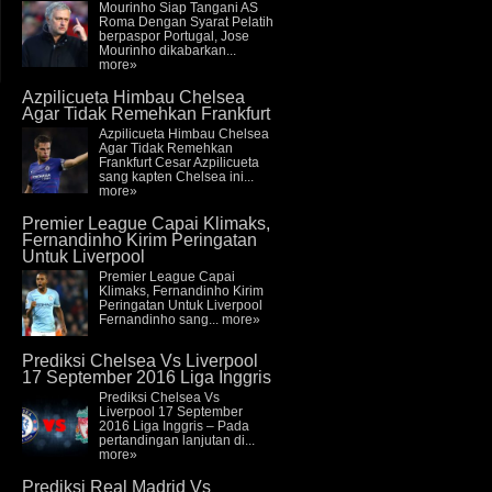
Mourinho Siap Tangani AS
Roma Dengan Syarat Pelatih
berpaspor Portugal, Jose
Mourinho dikabarkan...
more»
Azpilicueta Himbau Chelsea
Agar Tidak Remehkan Frankfurt
Azpilicueta Himbau Chelsea
Agar Tidak Remehkan
Frankfurt Cesar Azpilicueta
sang kapten Chelsea ini...
more»
Premier League Capai Klimaks,
Fernandinho Kirim Peringatan
Untuk Liverpool
Premier League Capai
Klimaks, Fernandinho Kirim
Peringatan Untuk Liverpool
Fernandinho sang...
more»
Prediksi Chelsea Vs Liverpool
17 September 2016 Liga Inggris
Prediksi Chelsea Vs
Liverpool 17 September
2016 Liga Inggris – Pada
pertandingan lanjutan di...
more»
Prediksi Real Madrid Vs