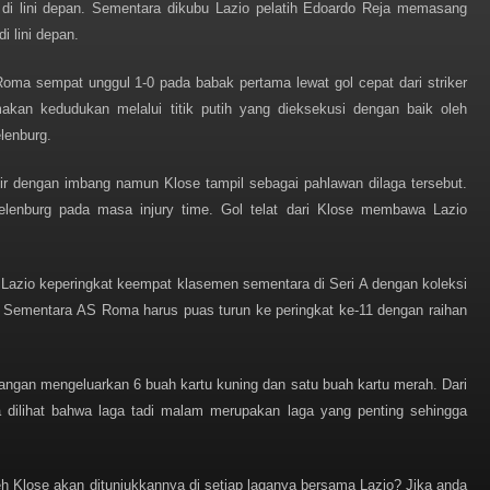
 di lini depan. Sementara dikubu Lazio pelatih Edoardo Reja memasang
i lini depan.
Roma sempat unggul 1-0 pada babak pertama lewat gol cepat dari striker
n kedudukan melalui titik putih yang dieksekusi dengan baik oleh
lenburg.
hir dengan imbang namun Klose tampil sebagai pahlawan dilaga tersebut.
lenburg pada masa injury time. Gol telat dari Klose membawa Lazio
azio keperingkat keempat klasemen sementara di Seri A dengan koleksi
ia. Sementara AS Roma harus puas turun ke peringkat ke-11 dengan raihan
angan mengeluarkan 6 buah kartu kuning dan satu buah kartu merah. Dari
a dilihat bahwa laga tadi malam merupakan laga yang penting sehingga
h Klose akan ditunjukkannya di setiap laganya bersama Lazio? Jika anda