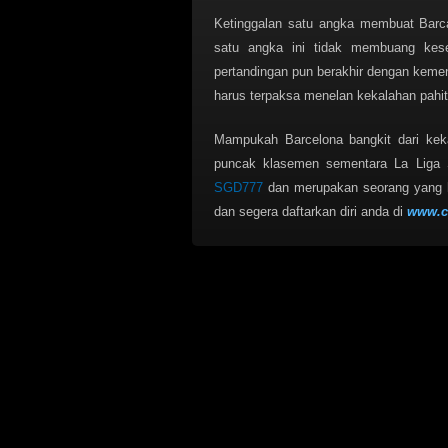
Ketinggalan satu angka membuat Barc
satu angka ini tidak membuang kese
pertandingan pun berakhir dengan keme
harus terpaksa menelan kekalahan pahit 
Mampukah Barcelona bangkit dari kek
puncak klasemen sementara La Liga 
SGD777
dan merupakan seorang yang h
dan segera daftarkan diri anda di
www.c