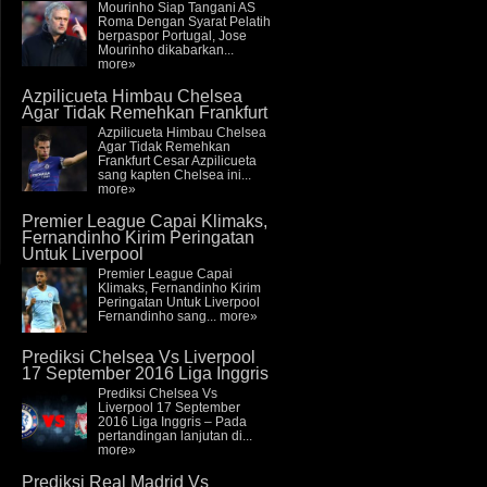
Mourinho Siap Tangani AS
Roma Dengan Syarat Pelatih
berpaspor Portugal, Jose
Mourinho dikabarkan...
more»
Azpilicueta Himbau Chelsea
Agar Tidak Remehkan Frankfurt
Azpilicueta Himbau Chelsea
Agar Tidak Remehkan
Frankfurt Cesar Azpilicueta
sang kapten Chelsea ini...
more»
Premier League Capai Klimaks,
Fernandinho Kirim Peringatan
Untuk Liverpool
Premier League Capai
Klimaks, Fernandinho Kirim
Peringatan Untuk Liverpool
Fernandinho sang...
more»
Prediksi Chelsea Vs Liverpool
17 September 2016 Liga Inggris
Prediksi Chelsea Vs
Liverpool 17 September
2016 Liga Inggris – Pada
pertandingan lanjutan di...
more»
Prediksi Real Madrid Vs