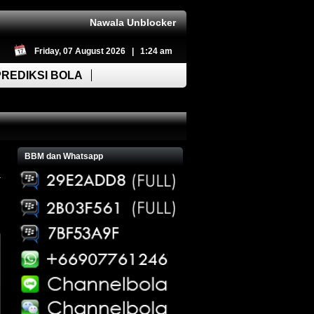
Nawala Unblocker
Friday, 07 August 2026 | 1:24 am
PREDIKSI BOLA
BBM dan Whatsapp