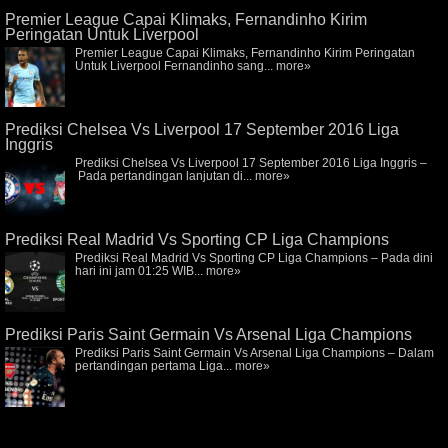
Premier League Capai Klimaks, Fernandinho Kirim
Peringatan Untuk Liverpool
Premier League Capai Klimaks, Fernandinho Kirim Peringatan
Untuk Liverpool Fernandinho sang...
more»
Prediksi Chelsea Vs Liverpool 17 September 2016 Liga
Inggris
Prediksi Chelsea Vs Liverpool 17 September 2016 Liga Inggris –
Pada pertandingan lanjutan di...
more»
Prediksi Real Madrid Vs Sporting CP Liga Champions
Prediksi Real Madrid Vs Sporting CP Liga Champions – Pada dini
hari ini jam 01:25 WIB...
more»
Prediksi Paris Saint Germain Vs Arsenal Liga Champions
Prediksi Paris Saint Germain Vs Arsenal Liga Champions – Dalam
pertandingan pertama Liga...
more»