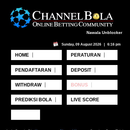
Nawala Unblocker
Sunday, 09 August 2026 | 6:16 pm
HOME
PERATURAN
PENDAFTARAN
DEPOSIT
WITHDRAW
BONUS
PREDIKSI BOLA
LIVE SCORE