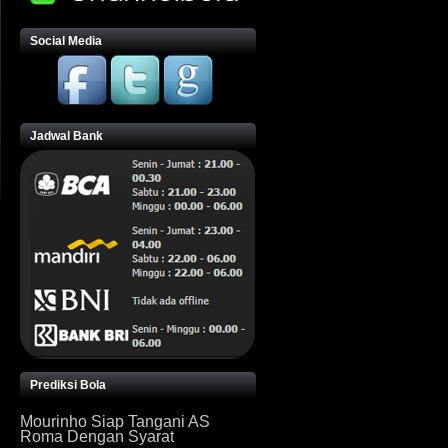
Social Media
Jadwal Bank
Prediksi Bola
Mourinho Siap Tangani AS
Roma Dengan Syarat