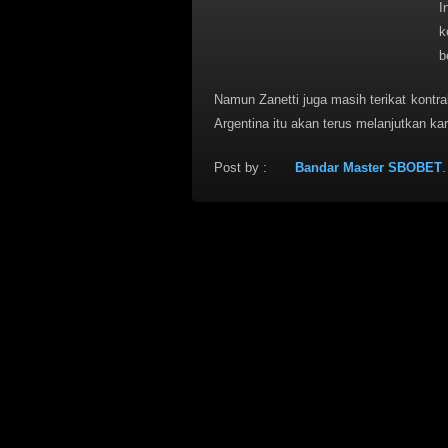
I
k
b
Namun Zanetti juga masih terikat kont
Argentina itu akan terus melanjutkan ka
Post by :
Bandar Master SBOBET
.