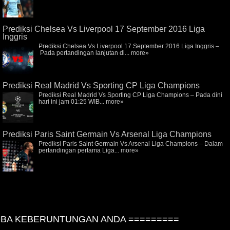
Prediksi Chelsea Vs Liverpool 17 September 2016 Liga
Inggris
Prediksi Chelsea Vs Liverpool 17 September 2016 Liga Inggris –
Pada pertandingan lanjutan di...
more»
Prediksi Real Madrid Vs Sporting CP Liga Champions
Prediksi Real Madrid Vs Sporting CP Liga Champions – Pada dini
hari ini jam 01:25 WIB...
more»
Prediksi Paris Saint Germain Vs Arsenal Liga Champions
Prediksi Paris Saint Germain Vs Arsenal Liga Champions – Dalam
pertandingan pertama Liga...
more»
A KEBERUNTUNGAN ANDA =========