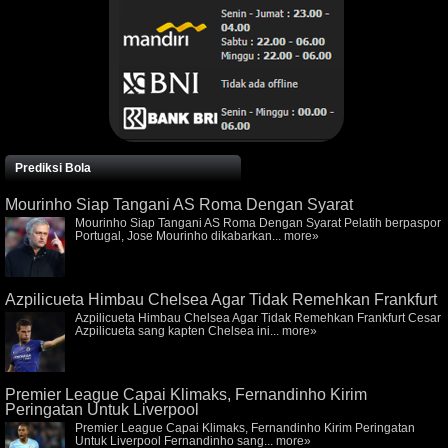
Prediksi Bola
Mourinho Siap Tangani AS Roma Dengan Syarat
Mourinho Siap Tangani AS Roma Dengan Syarat Pelatih berpaspor
Portugal, Jose Mourinho dikabarkan...
more»
Azpilicueta Himbau Chelsea Agar Tidak Remehkan Frankfurt
Azpilicueta Himbau Chelsea Agar Tidak Remehkan Frankfurt Cesar
Azpilicueta sang kapten Chelsea ini...
more»
Premier League Capai Klimaks, Fernandinho Kirim
Peringatan Untuk Liverpool
Premier League Capai Klimaks, Fernandinho Kirim Peringatan
Untuk Liverpool Fernandinho sang...
more»