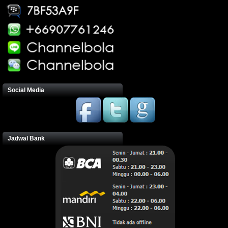
Social Media
Jadwal Bank