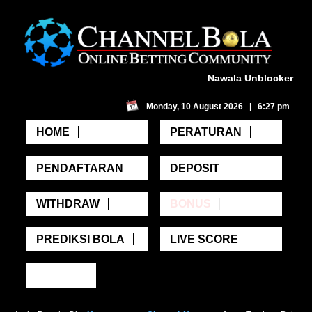
Nawala Unblocker
Monday, 10 August 2026 | 6:27 pm
HOME
PERATURAN
PENDAFTARAN
DEPOSIT
WITHDRAW
BONUS
PREDIKSI BOLA
LIVE SCORE