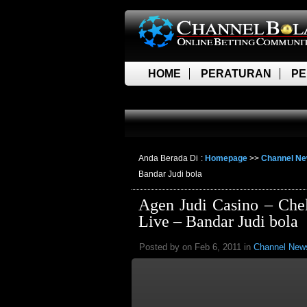
HOME
PERATURAN
PE
LIVE SCORE
Anda Berada Di :
Homepage
>>
Channel N
Bandar Judi bola
Agen Judi Casino – Che
Live – Bandar Judi bola
Posted by on Feb 6, 2011 in
Channel New