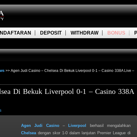
NDAFTARAN
DEPOSIT
WITHDRAW
BONUS
ews
>>
Agen Judi Casino – Chelsea Di Bekuk Liverpool 0-1 – Casino 338A Live –
lsea Di Bekuk Liverpool 0-1 – Casino 338A
s
Agen Judi Casino
–
Liverpool
berhasil mengalahkan
Chelsea
dengan skor 1-0 dalam lanjutan Premier League di