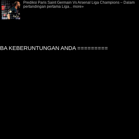
Prediksi Paris Saint Germain Vs Arsenal Liga Champions – Dalam
pertandingan pertama Liga...
more»
A KEBERUNTUNGAN ANDA =========