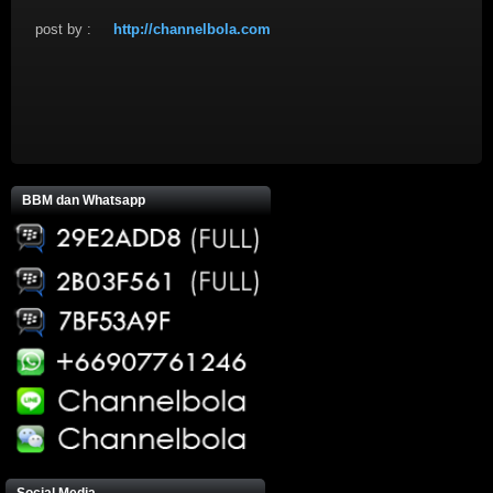
post by :
http://channelbola.com
BBM dan Whatsapp
Social Media