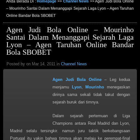
Anda Berada Di :
Homepage
>>
Channel News
>>
Agen Judi Bola Online
– Mourinho Santai Dalam Menanggapi Sejarah Laga Lyon – Agen Taruhan
Online Bandar Bola SBOBET
Agen Judi Bola Online – Mourinho
Santai Dalam Menanggapi Sejarah Laga
Lyon – Agen Taruhan Online Bandar
Bola SBOBET
Posted by on Mar 14, 2011 in
Channel News
Agen Judi Bola Online
– Leg kedua
menjamu
Lyon
,
Mourinho
menegaskan
dirinya sama sekali tidak takut dengan
sejarah buruk dari timnya.
Dalam sejarah pertemuan di Liga
Champions antara Real Madrid dan Lyon,
Madrid selalu tersingkir. namun juru taktik berkebangsaan
Portugal itu yakin bahwa timnya akan melaju ke perempat-final