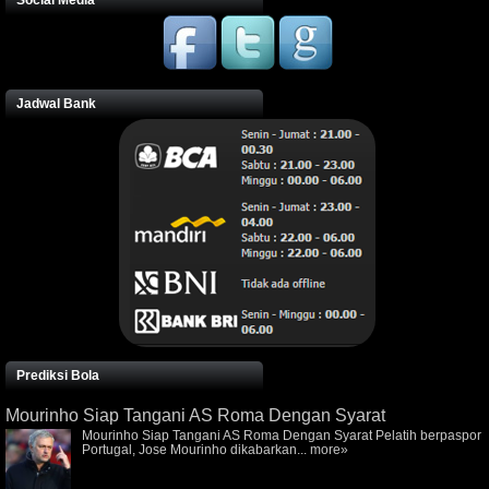
Jadwal Bank
Prediksi Bola
Mourinho Siap Tangani AS Roma Dengan Syarat
Mourinho Siap Tangani AS Roma Dengan Syarat Pelatih berpaspor
Portugal, Jose Mourinho dikabarkan...
more»