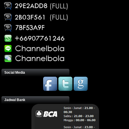
Social Media
Jadwal Bank