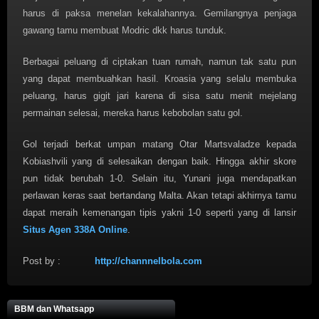
harus di paksa menelan kekalahannya. Gemilangnya penjaga
gawang tamu membuat Modric dkk harus tunduk.
Berbagai peluang di ciptakan tuan rumah, namun tak satu pun
yang dapat membuahkan hasil. Kroasia yang selalu membuka
peluang, harus gigit jari karena di sisa satu menit mejelang
permainan selesai, mereka harus kebobolan satu gol.
Gol terjadi berkat umpan matang Otar Martsvaladze kepada
Kobiashvili yang di selesaikan dengan baik. Hingga akhir skore
pun tidak berubah 1-0. Selain itu, Yunani juga mendapatkan
perlawan keras saat bertandang Malta. Akan tetapi akhirnya tamu
dapat meraih kemenangan tipis yakni 1-0 seperti yang di lansir
Situs Agen 338A Online
.
Post by :
http://channnelbola.com
BBM dan Whatsapp