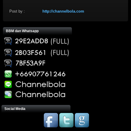
Post by :
http://channelbola.com
BBM dan Whatsapp
Social Media