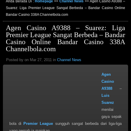
Anda Berada Di :
Homepage
>>
Channel News
>>
Agen Casino A9388 –
Suarez: Liga Premier League Sangat Berbeda – Bandar Casino Online
Bandar Casino 338A Channelbola.com
Agen Casino A9388 – Suarez: Liga
Premier League Sangat Berbeda – Bandar
Casino Online Bandar Casino 338A
Channelbola.com
Posted by on Mar 27, 2011 in
Channel News
Agen
Casino
A9388
–
Luis
Suarez
menilai
gaya sepak
bola di
Premier League
sungguh sangat berbeda dari liga-liga
yang pernah ia mainkan.