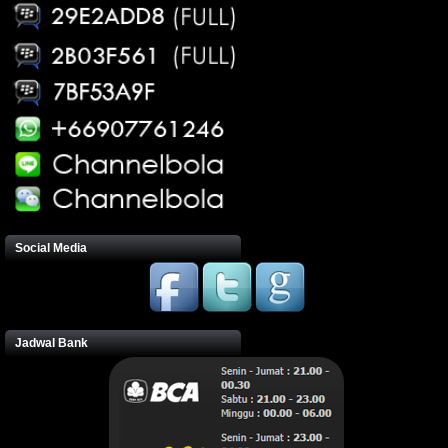
Social Media
Jadwal Bank