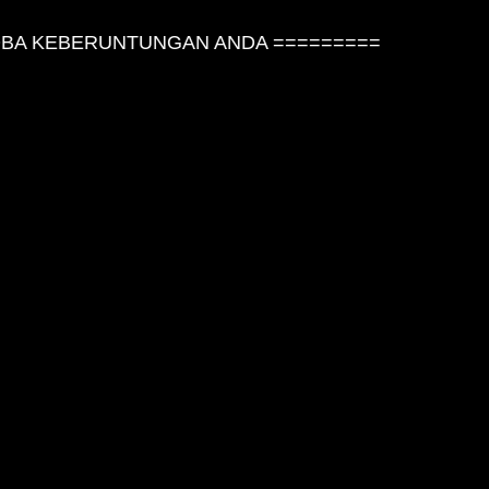
A KEBERUNTUNGAN ANDA =========