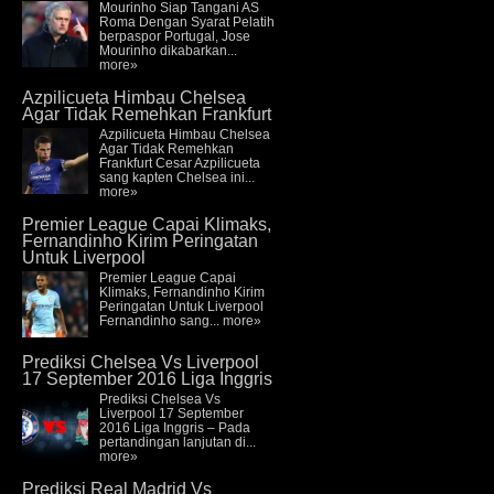
Mourinho Siap Tangani AS
Roma Dengan Syarat Pelatih
berpaspor Portugal, Jose
Mourinho dikabarkan...
more»
Azpilicueta Himbau Chelsea
Agar Tidak Remehkan Frankfurt
Azpilicueta Himbau Chelsea
Agar Tidak Remehkan
Frankfurt Cesar Azpilicueta
sang kapten Chelsea ini...
more»
Premier League Capai Klimaks,
Fernandinho Kirim Peringatan
Untuk Liverpool
Premier League Capai
Klimaks, Fernandinho Kirim
Peringatan Untuk Liverpool
Fernandinho sang...
more»
Prediksi Chelsea Vs Liverpool
17 September 2016 Liga Inggris
Prediksi Chelsea Vs
Liverpool 17 September
2016 Liga Inggris – Pada
pertandingan lanjutan di...
more»
Prediksi Real Madrid Vs