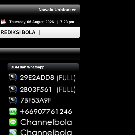
Nawala Unblocker
Thursday, 06 August 2026 | 7:23 pm
PREDIKSI BOLA
BBM dan Whatsapp