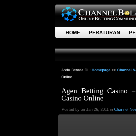
HOME
PERATURAN
PE
LIVE SCORE
Anda Berada Di :
Homepage
>>
Channel 
Online
Agen Betting Casino –
Casino Online
Posted by on Jan 26, 2011 in
Channel Ne