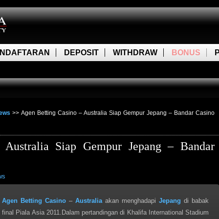
NDAFTARAN
DEPOSIT
WITHDRAW
BONUS
News
>>
Agen Betting Casino – Australia Siap Gempur Jepang – Bandar Casino
 Australia Siap Gempur Jepang – Bandar
ws
Agen Betting Casino
–
Australia
akan menghadapi
Jepang
di babak
final Piala Asia 2011.Dalam pertandingan di Khalifa International Stadium