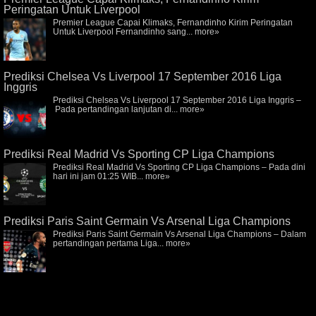
Peringatan Untuk Liverpool
Premier League Capai Klimaks, Fernandinho Kirim Peringatan
Untuk Liverpool Fernandinho sang...
more»
Prediksi Chelsea Vs Liverpool 17 September 2016 Liga
Inggris
Prediksi Chelsea Vs Liverpool 17 September 2016 Liga Inggris –
Pada pertandingan lanjutan di...
more»
Prediksi Real Madrid Vs Sporting CP Liga Champions
Prediksi Real Madrid Vs Sporting CP Liga Champions – Pada dini
hari ini jam 01:25 WIB...
more»
Prediksi Paris Saint Germain Vs Arsenal Liga Champions
Prediksi Paris Saint Germain Vs Arsenal Liga Champions – Dalam
pertandingan pertama Liga...
more»