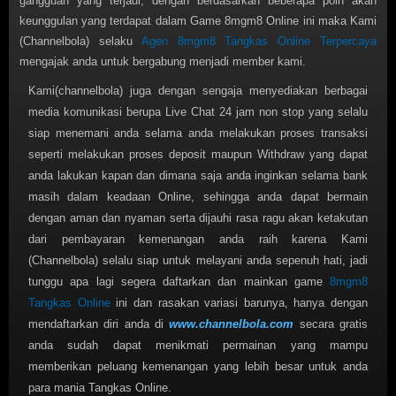
gangguan yang terjadi, dengan berdasarkan beberapa poin akan
keunggulan yang terdapat dalam Game 8mgm8 Online ini maka Kami
(Channelbola) selaku
Agen 8mgm8 Tangkas Online Terpercaya
mengajak anda untuk bergabung menjadi member kami.
Kami(channelbola) juga dengan sengaja menyediakan berbagai
media komunikasi berupa Live Chat 24 jam non stop yang selalu
siap menemani anda selama anda melakukan proses transaksi
seperti melakukan proses deposit maupun Withdraw yang dapat
anda lakukan kapan dan dimana saja anda inginkan selama bank
masih dalam keadaan Online, sehingga anda dapat bermain
dengan aman dan nyaman serta dijauhi rasa ragu akan ketakutan
dari pembayaran kemenangan anda raih karena Kami
(Channelbola) selalu siap untuk melayani anda sepenuh hati, jadi
tunggu apa lagi segera daftarkan dan mainkan game
8mgm8
Tangkas Online
ini dan rasakan variasi barunya, hanya dengan
mendaftarkan diri anda di
www.channelbola.com
secara gratis
anda sudah dapat menikmati permainan yang mampu
memberikan peluang kemenangan yang lebih besar untuk anda
para mania Tangkas Online.