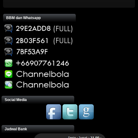
BBM dan Whatsapp
Social Media
Jadwal Bank