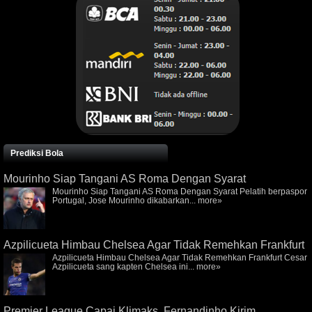
Prediksi Bola
Mourinho Siap Tangani AS Roma Dengan Syarat
Mourinho Siap Tangani AS Roma Dengan Syarat Pelatih berpaspor
Portugal, Jose Mourinho dikabarkan...
more»
Azpilicueta Himbau Chelsea Agar Tidak Remehkan Frankfurt
Azpilicueta Himbau Chelsea Agar Tidak Remehkan Frankfurt Cesar
Azpilicueta sang kapten Chelsea ini...
more»
Premier League Capai Klimaks, Fernandinho Kirim