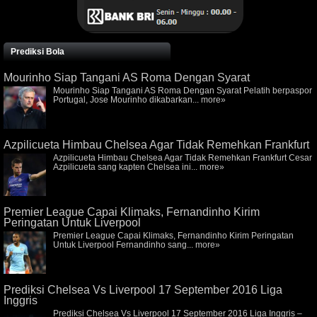
Prediksi Bola
Mourinho Siap Tangani AS Roma Dengan Syarat
Mourinho Siap Tangani AS Roma Dengan Syarat Pelatih berpaspor
Portugal, Jose Mourinho dikabarkan...
more»
Azpilicueta Himbau Chelsea Agar Tidak Remehkan Frankfurt
Azpilicueta Himbau Chelsea Agar Tidak Remehkan Frankfurt Cesar
Azpilicueta sang kapten Chelsea ini...
more»
Premier League Capai Klimaks, Fernandinho Kirim
Peringatan Untuk Liverpool
Premier League Capai Klimaks, Fernandinho Kirim Peringatan
Untuk Liverpool Fernandinho sang...
more»
Prediksi Chelsea Vs Liverpool 17 September 2016 Liga
Inggris
Prediksi Chelsea Vs Liverpool 17 September 2016 Liga Inggris –