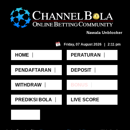
Nawala Unblocker
Friday, 07 August 2026 | 2:11 pm
HOME
PERATURAN
PENDAFTARAN
DEPOSIT
WITHDRAW
BONUS
PREDIKSI BOLA
LIVE SCORE