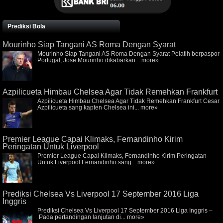
Prediksi Bola
Mourinho Siap Tangani AS Roma Dengan Syarat
Mourinho Siap Tangani AS Roma Dengan Syarat Pelatih berpaspor
Portugal, Jose Mourinho dikabarkan...
more»
Azpilicueta Himbau Chelsea Agar Tidak Remehkan Frankfurt
Azpilicueta Himbau Chelsea Agar Tidak Remehkan Frankfurt Cesar
Azpilicueta sang kapten Chelsea ini...
more»
Premier League Capai Klimaks, Fernandinho Kirim
Peringatan Untuk Liverpool
Premier League Capai Klimaks, Fernandinho Kirim Peringatan
Untuk Liverpool Fernandinho sang...
more»
Prediksi Chelsea Vs Liverpool 17 September 2016 Liga
Inggris
Prediksi Chelsea Vs Liverpool 17 September 2016 Liga Inggris –
Pada pertandingan lanjutan di...
more»