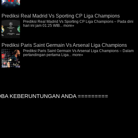
Prediksi Real Madrid Vs Sporting CP Liga Champions
Prediksi Real Madrid Vs Sporting CP Liga Champions – Pada dini
hari ini jam 01:25 WIB...
more»
Prediksi Paris Saint Germain Vs Arsenal Liga Champions
Prediksi Paris Saint Germain Vs Arsenal Liga Champions – Dalam
pertandingan pertama Liga...
more»
A KEBERUNTUNGAN ANDA =========