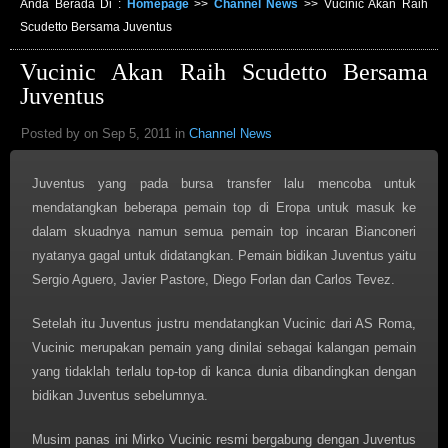
Anda Berada Di :
Homepage
>>
Channel News
>>
Vucinic Akan Raih
Scudetto Bersama Juventus
Vucinic Akan Raih Scudetto Bersama
Juventus
Posted by on Sep 5, 2011 in
Channel News
Juventus yang pada bursa transfer lalu mencoba untuk
mendatangkan beberapa pemain top di Eropa untuk masuk ke
dalam skuadnya namun semua pemain top incaran Bianconeri
nyatanya gagal untuk didatangkan. Pemain bidikan Juventus yaitu
Sergio Aguero, Javier Pastore, Diego Forlan dan Carlos Tevez.
Setelah itu Juventus justru mendatangkan Vucinic dari AS Roma,
Vucinic merupakan pemain yang dinilai sebagai kalangan pemain
yang tidaklah terlalu top-top di kanca dunia dibandingkan dengan
bidikan Juventus sebelumnya.
Musim panas ini Mirko Vucinic resmi bergabung dengan Juventus