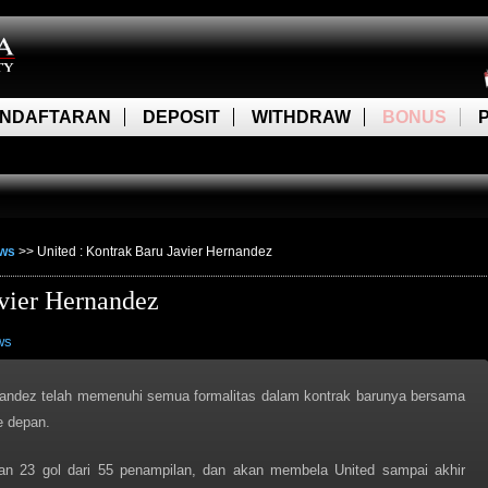
NDAFTARAN
DEPOSIT
WITHDRAW
BONUS
ews
>>
United : Kontrak Baru Javier Hernandez
avier Hernandez
ws
andez telah memenuhi semua formalitas dalam kontrak barunya bersama
e depan.
n 23 gol dari 55 penampilan, dan akan membela United sampai akhir