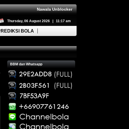
Nawala Unblocker
Thursday, 06 August 2026 | 11:17 am
PREDIKSI BOLA
BBM dan Whatsapp