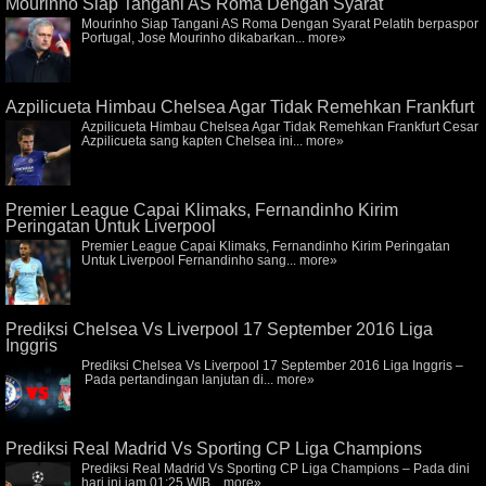
Mourinho Siap Tangani AS Roma Dengan Syarat
Mourinho Siap Tangani AS Roma Dengan Syarat Pelatih berpaspor
Portugal, Jose Mourinho dikabarkan...
more»
Azpilicueta Himbau Chelsea Agar Tidak Remehkan Frankfurt
Azpilicueta Himbau Chelsea Agar Tidak Remehkan Frankfurt Cesar
Azpilicueta sang kapten Chelsea ini...
more»
Premier League Capai Klimaks, Fernandinho Kirim
Peringatan Untuk Liverpool
Premier League Capai Klimaks, Fernandinho Kirim Peringatan
Untuk Liverpool Fernandinho sang...
more»
Prediksi Chelsea Vs Liverpool 17 September 2016 Liga
Inggris
Prediksi Chelsea Vs Liverpool 17 September 2016 Liga Inggris –
Pada pertandingan lanjutan di...
more»
Prediksi Real Madrid Vs Sporting CP Liga Champions
Prediksi Real Madrid Vs Sporting CP Liga Champions – Pada dini
hari ini jam 01:25 WIB...
more»