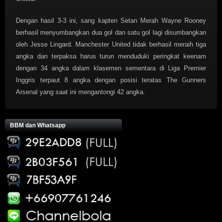
Dengan hasil 3-3 ini, sang kapten Setan Merah Wayne Rooney
berhasil menyumbangkan dua gol dan satu gol lagi disumbangkan
oleh Jesse Lingard. Manchester United tidak berhasil meraih tiga
angka dan terpaksa harus turun menduduki peringkat keenam
dengan 34 angka dalam klasemen sementara di Liga Premier
Inggris terpaut 8 angka dengan posisi teratas The Gunners
Arsenal yang saat ini mengantongi 42 angka.
BBM dan Whatsapp