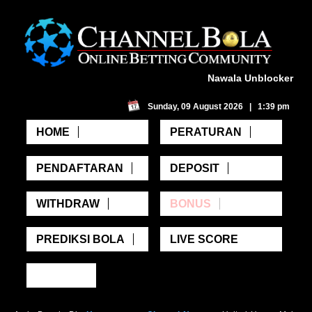
Nawala Unblocker
Sunday, 09 August 2026 | 1:39 pm
HOME
PERATURAN
PENDAFTARAN
DEPOSIT
WITHDRAW
BONUS
PREDIKSI BOLA
LIVE SCORE