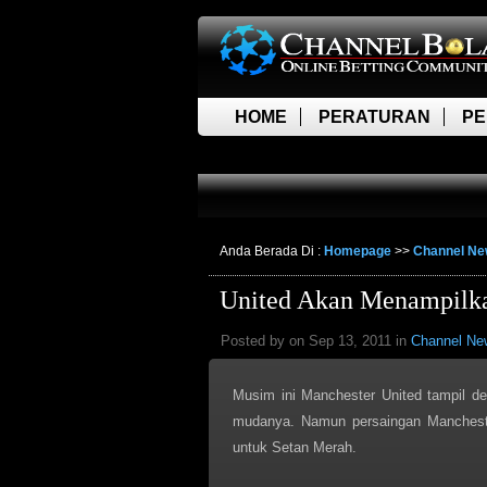
HOME
PERATURAN
PE
LIVE SCORE
Anda Berada Di :
Homepage
>>
Channel N
United Akan Menampilka
Posted by on Sep 13, 2011 in
Channel Ne
Musim ini Manchester United tampil d
mudanya. Namun persaingan Manchester
untuk Setan Merah.