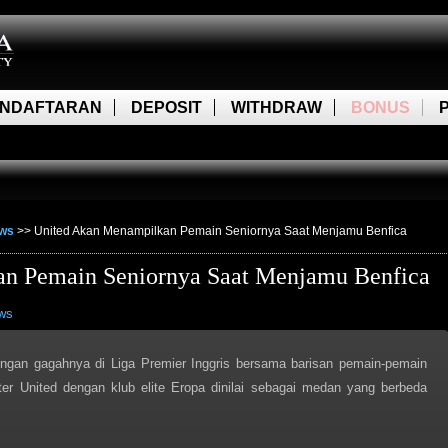
NDAFTARAN
DEPOSIT
WITHDRAW
BONUS
ews
>>
United Akan Menampilkan Pemain Seniornya Saat Menjamu Benfica
n Pemain Seniornya Saat Menjamu Benfica
ws
engan gagahnya di Liga Premier Inggris bersama barisan pemain-pemain
 United dengan klub elite Eropa dinilai sebagai medan yang berbeda