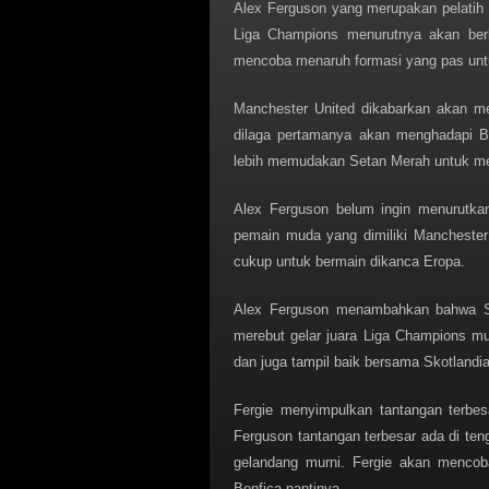
Alex Ferguson yang merupakan pelatih
Liga Champions menurutnya akan berb
mencoba menaruh formasi yang pas unt
Manchester United dikabarkan akan me
dilaga pertamanya akan menghadapi B
lebih memudakan Setan Merah untuk mel
Alex Ferguson belum ingin menurutkan
pemain muda yang dimiliki Manchester
cukup untuk bermain dikanca Eropa.
Alex Ferguson menambahkan bahwa Se
merebut gelar juara Liga Champions mus
dan juga tampil baik bersama Skotlandia
Fergie menyimpulkan tantangan terbes
Ferguson tantangan terbesar ada di ten
gelandang murni. Fergie akan menco
Benfica nantinya.