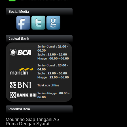
Social Media
Jadwal Bank
Prediksi Bola
Mourinho Siap Tangani AS
Roma Dengan Syarat