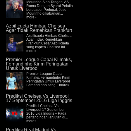
Mourinho Siap Tangani AS
Roma Dengan Syarat Pelatih
berpaspor Portugal, Jose
Mourinho dikabarkan...
more»
Azpilicueta Himbau Chelsea
Agar Tidak Remehkan Frankfurt
Azpilicueta Himbau Chelsea
Agar Tidak Remehkan
Frankfurt Cesar Azpilicueta
sang kapten Chelsea ini...
more»
Premier League Capai Klimaks,
Fernandinho Kirim Peringatan
Untuk Liverpool
Premier League Capai
Klimaks, Fernandinho Kirim
Peringatan Untuk Liverpool
Fernandinho sang...
more»
Prediksi Chelsea Vs Liverpool
17 September 2016 Liga Inggris
Prediksi Chelsea Vs
Liverpool 17 September
2016 Liga Inggris – Pada
pertandingan lanjutan di...
more»
Prediksi Real Madrid Vs