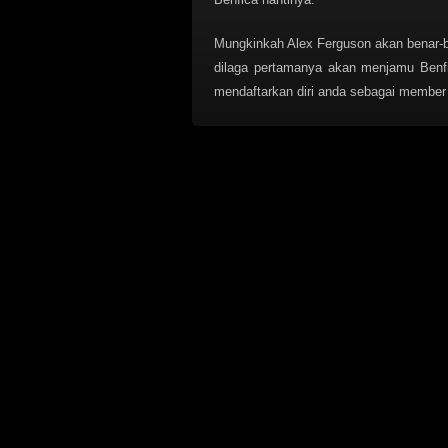
Mungkinkah Alex Ferguson akan benar-
dilaga pertamanya akan menjamu Benf
mendaftarkan diri anda sebagai member