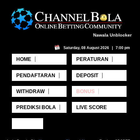
Nawala Unblocker
Saturday, 08 August 2026 | 7:00 pm
HOME
PERATURAN
PENDAFTARAN
DEPOSIT
WITHDRAW
BONUS
PREDIKSI BOLA
LIVE SCORE