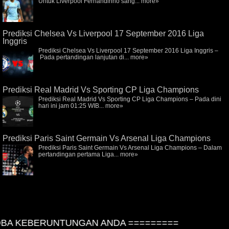
Untuk Liverpool Fernandinho sang...
more»
Prediksi Chelsea Vs Liverpool 17 September 2016 Liga
Inggris
Prediksi Chelsea Vs Liverpool 17 September 2016 Liga Inggris –
Pada pertandingan lanjutan di...
more»
Prediksi Real Madrid Vs Sporting CP Liga Champions
Prediksi Real Madrid Vs Sporting CP Liga Champions – Pada dini
hari ini jam 01:25 WIB...
more»
Prediksi Paris Saint Germain Vs Arsenal Liga Champions
Prediksi Paris Saint Germain Vs Arsenal Liga Champions – Dalam
pertandingan pertama Liga...
more»
A KEBERUNTUNGAN ANDA =========