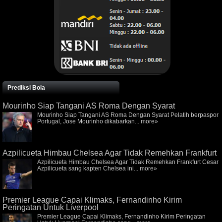
Prediksi Bola
Mourinho Siap Tangani AS Roma Dengan Syarat
Mourinho Siap Tangani AS Roma Dengan Syarat Pelatih berpaspor
Portugal, Jose Mourinho dikabarkan...
more»
Azpilicueta Himbau Chelsea Agar Tidak Remehkan Frankfurt
Azpilicueta Himbau Chelsea Agar Tidak Remehkan Frankfurt Cesar
Azpilicueta sang kapten Chelsea ini...
more»
Premier League Capai Klimaks, Fernandinho Kirim
Peringatan Untuk Liverpool
Premier League Capai Klimaks, Fernandinho Kirim Peringatan