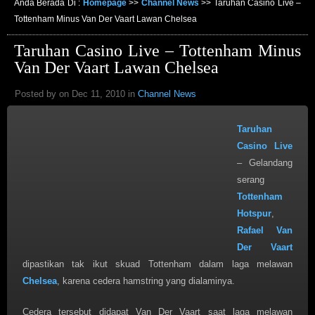
Anda Berada Di :
Homepage
>>
Channel News
>>
Taruhan Casino Live –
Tottenham Minus Van Der Vaart Lawan Chelsea
Taruhan Casino Live – Tottenham Minus
Van Der Vaart Lawan Chelsea
Posted by on Dec 11, 2010 in
Channel News
Taruhan
Casino Live
– Gelandang
serang
Tottenham
Hotspur
,
Rafael Van
Der Vaart
dipastikan tak ikut skuad Tottenham dalam laga melawan
Chelsea
, karena cedera hamstring yang dialaminya.
Cedera tersebut didapat Van Der Vaart saat laga melawan