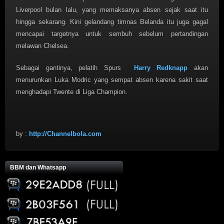
Liverpool bulan lalu, yang memaksanya absen sejak saat itu
hingga sekarang. Kini gelandang timnas Belanda itu juga gagal
mencapai targetnya untuk sembuh sebelum pertandingan
melawan Chelsea.
Sebagai gantinya, pelatih Spurs
Harry Redknapp
akan
menurunkan Luka Modric yang sempat absen karena sakit saat
menghadapi Twente di Liga Champion.
by :
http://Channelbola.com
BBM dan Whatsapp