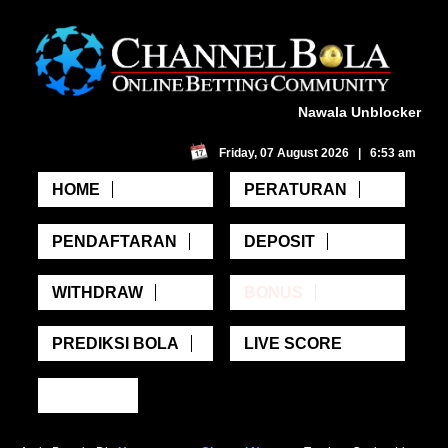
Nawala Unblocker
Friday, 07 August 2026 | 6:53 am
HOME
PERATURAN
PENDAFTARAN
DEPOSIT
WITHDRAW
BONUS
PREDIKSI BOLA
LIVE SCORE