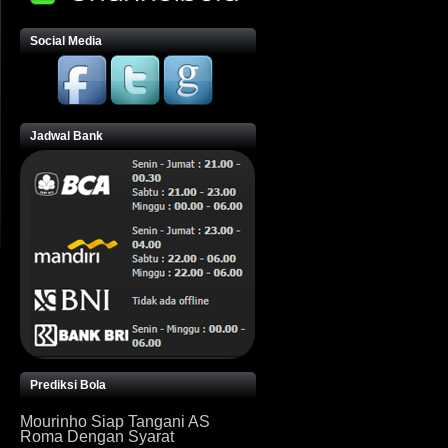
Social Media
Jadwal Bank
Prediksi Bola
Mourinho Siap Tangani AS
Roma Dengan Syarat