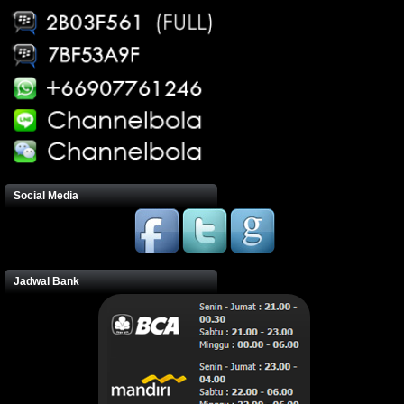
Social Media
Jadwal Bank