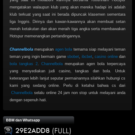
mengatakan walaupun klub yang akan mereka hadapi ini adalah
klub terkuat yang saat ini berada dipuncak klasemen sementara
liga Inggris. Dirinya dan kawan-kawannya akan membuat setan
merah ketakutan dan akan meraih tiga angka serta membawakan
Hotspur memenangkan pertandingannya.
Channelbola
merupakan
agen bola
ternama siap melayani teman
teman yang ingin bermain game
sbobet
,
ibcbet
,
casino online
dan
bola tangkas 2
.
Channelbola
merupakan agen bola terpercaya
yang menyediakan judi casino, tangkas dan bola. Untuk
keterangan lebih lanjut seputar permainannya silahkan hubungi cs
kami yang sedang online. Perlu di ketahui bahwa cs dari
Channelbola
selalu online 24 jam non stop untuk melayani anda
dengan sepenuh hati.
BBM dan Whatsapp