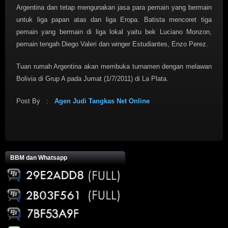
Argentina dan tetap mengunakan jasa para pemain yang bermain
untuk liga papan atas dan liga Eropa. Batista mencoret tiga
pemain yang bermain di liga lokal yaitu bek Luciano Monzon,
pemain tengah Diego Valeri dan winger Estudiantes, Enzo Perez.
Tuan rumah Argentina akan membuka turnamen dengan melawan
Bolivia di Grup A pada Jumat (1/7/2011) di La Plata.
Post By :
Agen Judi Tangkas Net Online
BBM dan Whatsapp