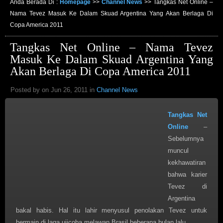
Anda Berada Di :
Homepage
>>
Channel News
>>
Tangkas Net Online –
Nama Tevez Masuk Ke Dalam Skuad Argentina Yang Akan Berlaga Di
Copa America 2011
Tangkas Net Online – Nama Tevez
Masuk Ke Dalam Skuad Argentina Yang
Akan Berlaga Di Copa America 2011
Posted by on Jun 26, 2011 in
Channel News
Tangkas Net
Online
–
Sebelumnya
muncul
kekhawatiran
bahwa karier
Tevez di
Argentina
bakal habis. Hal itu lahir menyusul penolakan Tevez untuk
bermain di laga ujicoba melawan Brasil beberapa bulan lalu.