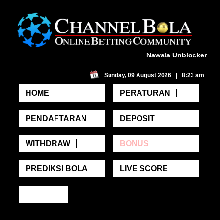
Nawala Unblocker
Sunday, 09 August 2026 | 8:23 am
HOME
PERATURAN
PENDAFTARAN
DEPOSIT
WITHDRAW
BONUS
PREDIKSI BOLA
LIVE SCORE