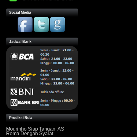
Social Media
Jadwal Bank
Prediksi Bola
Mourinho Siap Tangani AS
Roma Dengan Syarat