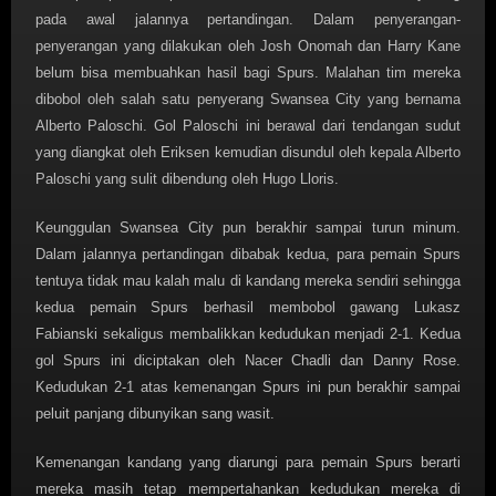
pada awal jalannya pertandingan. Dalam penyerangan-
penyerangan yang dilakukan oleh Josh Onomah dan Harry Kane
belum bisa membuahkan hasil bagi Spurs. Malahan tim mereka
dibobol oleh salah satu penyerang Swansea City yang bernama
Alberto Paloschi. Gol Paloschi ini berawal dari tendangan sudut
yang diangkat oleh Eriksen kemudian disundul oleh kepala Alberto
Paloschi yang sulit dibendung oleh Hugo Lloris.
Keunggulan Swansea City pun berakhir sampai turun minum.
Dalam jalannya pertandingan dibabak kedua, para pemain Spurs
tentuya tidak mau kalah malu di kandang mereka sendiri sehingga
kedua pemain Spurs berhasil membobol gawang Lukasz
Fabianski sekaligus membalikkan kedudukan menjadi 2-1. Kedua
gol Spurs ini diciptakan oleh Nacer Chadli dan Danny Rose.
Kedudukan 2-1 atas kemenangan Spurs ini pun berakhir sampai
peluit panjang dibunyikan sang wasit.
Kemenangan kandang yang diarungi para pemain Spurs berarti
mereka masih tetap mempertahankan kedudukan mereka di