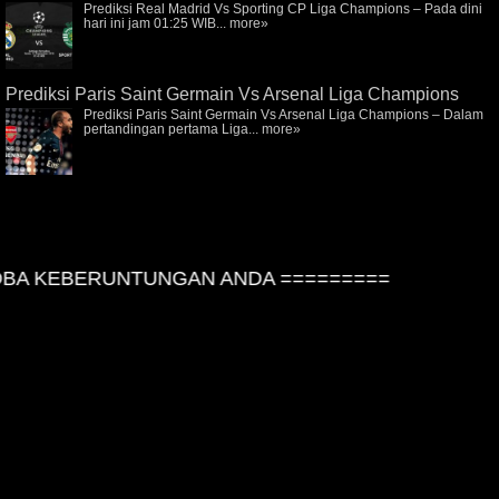
Prediksi Real Madrid Vs Sporting CP Liga Champions – Pada dini
hari ini jam 01:25 WIB...
more»
Prediksi Paris Saint Germain Vs Arsenal Liga Champions
Prediksi Paris Saint Germain Vs Arsenal Liga Champions – Dalam
pertandingan pertama Liga...
more»
A KEBERUNTUNGAN ANDA =========