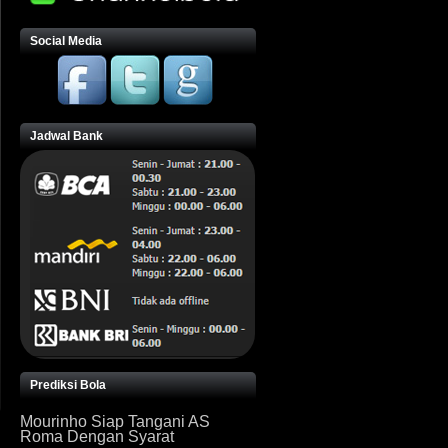
Social Media
Jadwal Bank
Prediksi Bola
Mourinho Siap Tangani AS
Roma Dengan Syarat