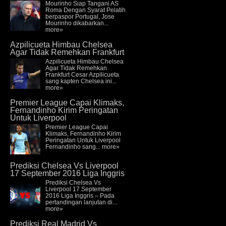
Mourinho Siap Tangani AS
Roma Dengan Syarat Pelatih
berpaspor Portugal, Jose
Mourinho dikabarkan...
more»
Azpilicueta Himbau Chelsea
Agar Tidak Remehkan Frankfurt
Azpilicueta Himbau Chelsea
Agar Tidak Remehkan
Frankfurt Cesar Azpilicueta
sang kapten Chelsea ini...
more»
Premier League Capai Klimaks,
Fernandinho Kirim Peringatan
Untuk Liverpool
Premier League Capai
Klimaks, Fernandinho Kirim
Peringatan Untuk Liverpool
Fernandinho sang...
more»
Prediksi Chelsea Vs Liverpool
17 September 2016 Liga Inggris
Prediksi Chelsea Vs
Liverpool 17 September
2016 Liga Inggris – Pada
pertandingan lanjutan di...
more»
Prediksi Real Madrid Vs