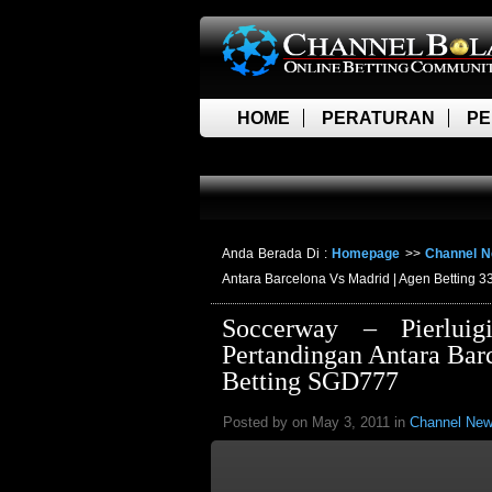
HOME
PERATURAN
PE
LIVE SCORE
Anda Berada Di :
Homepage
>>
Channel 
Antara Barcelona Vs Madrid | Agen Betting 
Soccerway – Pierlui
Pertandingan Antara Bar
Betting SGD777
Posted by on May 3, 2011 in
Channel Ne