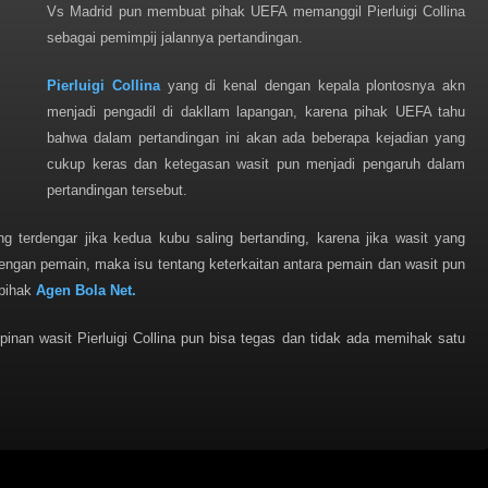
Vs Madrid pun membuat pihak UEFA memanggil Pierluigi Collina
sebagai pemimpij jalannya pertandingan.
Pierluigi Collina
yang di kenal dengan kepala plontosnya akn
menjadi pengadil di dakllam lapangan, karena pihak UEFA tahu
bahwa dalam pertandingan ini akan ada beberapa kejadian yang
cukup keras dan ketegasan wasit pun menjadi pengaruh dalam
pertandingan tersebut.
ng terdengar jika kedua kubu saling bertanding, karena jika wasit yang
ngan pemain, maka isu tentang keterkaitan antara pemain dan wasit pun
 pihak
Agen Bola Net.
nan wasit Pierluigi Collina pun bisa tegas dan tidak ada memihak satu