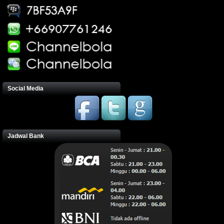
Social Media
Jadwal Bank