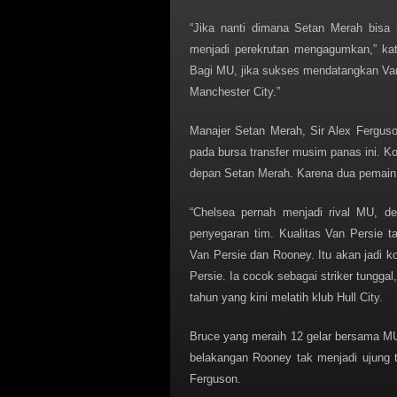
“Jika nanti dimana Setan Merah bis
menjadi perekrutan mengagumkan,” k
Bagi MU, jika sukses mendatangkan Van
Manchester City.”
Manajer Setan Merah, Sir Alex Ferguso
pada bursa transfer musim panas ini. K
depan Setan Merah. Karena dua pemain
“Chelsea pernah menjadi rival MU, de
penyegaran tim. Kualitas Van Persie t
Van Persie dan Rooney. Itu akan jadi 
Persie. Ia cocok sebagai striker tungga
tahun yang kini melatih klub Hull City.
Bruce yang meraih 12 gelar bersama M
belakangan Rooney tak menjadi ujung t
Ferguson.