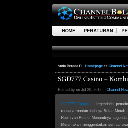
HOME
PERATURAN
PE
LIVE SCORE
Anda Berada Di :
Homepage
>>
Channel N
SGD777 Casino – Kombi
Posted by on Jul 20, 2012 in
Channel Ne
SGD777 Casino
– Legendaris pemain
rencana mantan klubnya Setan Merah a
Robin van Persie. Menurutnya Legenda 
Merah akan menggentarkan semua lawa