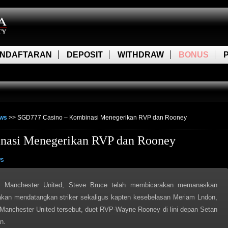
NDAFTARAN
DEPOSIT
WITHDRAW
BONUS
ews
>>
SGD777 Casino – Kombinasi Menegerikan RVP dan Rooney
nasi Menegerikan RVP dan Rooney
ws
 Manchester United, Steve Bruce telah membicarakan memanaskan
kan mendatangkan striker sekaligus kapten kesebelasan Meriam Lndon,
Manchester United tersebut, duet RVP-Wayne Rooney di lini depan Setan
n.