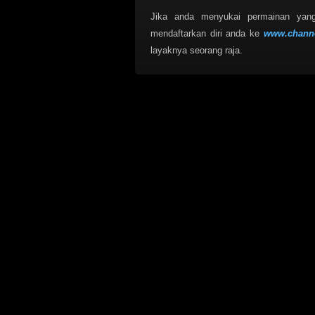
Jika anda menyukai permainan yan
mendaftarkan diri anda ke
www.chann
layaknya seorang raja.