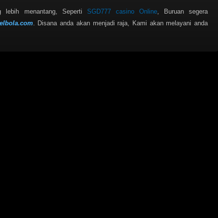
g lebih menantang, Seperti
SGD777 casino Online
, Buruan segera
elbola.com
. Disana anda akan menjadi raja, Kami akan melayani anda