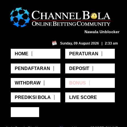
Nawala Unblocker
Sunday, 09 August 2026 | 2:33 am
HOME
PERATURAN
PENDAFTARAN
DEPOSIT
WITHDRAW
BONUS
PREDIKSI BOLA
LIVE SCORE