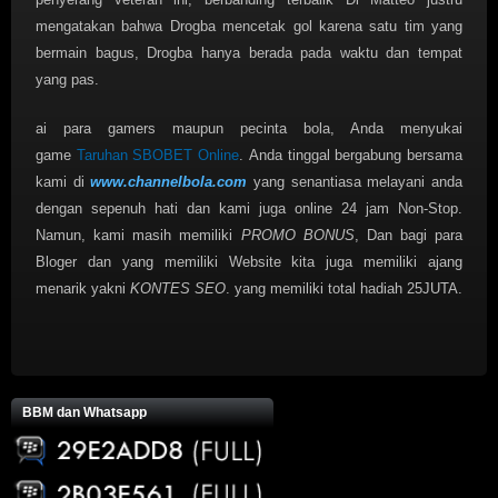
mengatakan bahwa Drogba mencetak gol karena satu tim yang
bermain bagus, Drogba hanya berada pada waktu dan tempat
yang pas.
ai para gamers maupun pecinta bola, Anda menyukai
game
Taruhan SBOBET Online
. Anda tinggal bergabung bersama
kami di
www.channelbola.com
yang senantiasa melayani anda
dengan sepenuh hati dan kami juga online 24 jam Non-Stop.
Namun, kami masih memiliki
PROMO BONUS
, Dan bagi para
Bloger dan yang memiliki Website kita juga memiliki ajang
menarik yakni
KONTES SEO
. yang memiliki total hadiah 25JUTA.
BBM dan Whatsapp