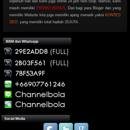
sepenuh hati dan kami juga online 24 jam Non-Stop. Namun, kami
masih memiliki
PROMO BONUS
, Dan bagi para Bloger dan yang
memiliki Website kita juga memiliki ajang menarik yakni
KONTES
SEO
. yang memiliki total hadiah 25JUTA.
BBM dan Whatsapp
Social Media