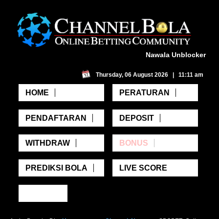
Nawala Unblocker
Thursday, 06 August 2026 | 11:11 am
HOME
PERATURAN
PENDAFTARAN
DEPOSIT
WITHDRAW
BONUS
PREDIKSI BOLA
LIVE SCORE