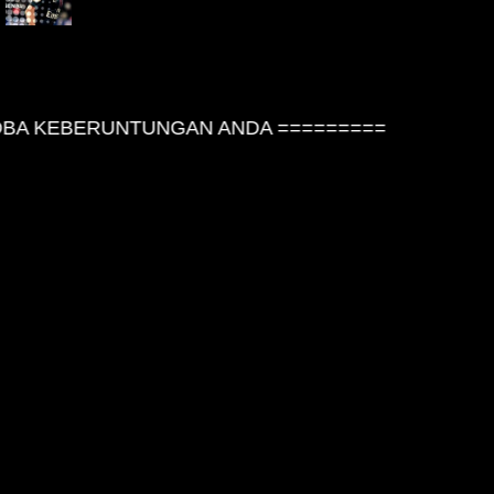
BA KEBERUNTUNGAN ANDA =========