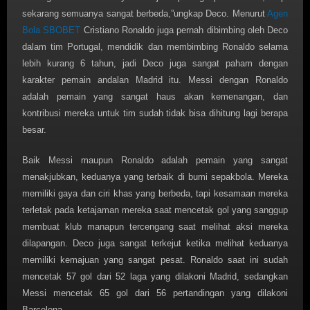
sekarang semuanya sangat berbeda,”ungkap Deco. Menurut
Agen
Bola SBOBET
Cristiano Ronaldo juga pernah dibimbing oleh Deco
dalam tim Portugal, mendidik dan membimbing Ronaldo selama
lebih kurang 6 tahun, jadi Deco juga sangat paham dengan
karakter pemain andalan Madrid itu. Messi dengan Ronaldo
adalah pemain yang sangat haus akan kemenangan, dan
kontribusi mereka untuk tim sudah tidak bisa dihitung lagi berapa
besar.
Baik Messi maupun Ronaldo adalah pemain yang sangat
menakjubkan, keduanya yang terbaik di bumi sepakbola. Mereka
memiliki gaya dan ciri khas yang berbeda, tapi kesamaan mereka
terletak pada ketajaman mereka saat mencetak gol yang sanggup
membuat klub manapun tercengang saat melihat aksi mereka
dilapangan. Deco juga sangat terkejut ketika melihat keduanya
memiliki kemajuan yang sangat pesat. Ronaldo saat ini sudah
mencetak 57 gol dari 52 laga yang dilakoni Madrid, sedangkan
Messi mencetak 65 gol dari 56 pertandingan yang dilakoni
Barcelona.