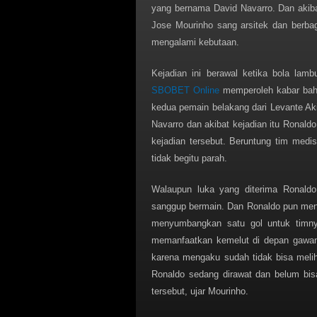
yang bernama David Navarro. Dan akiba
Jose Mourinho sang arsitek dan berba
mengalami kebutaan.
Kejadian ini berawal ketika bola lam
SBOBET Online
memperoleh kabar bahw
kedua pemain belakang dari Levante Aki
Navarro dan akibat kejadian itu Ronal
kejadian tersebut. Beruntung tim medi
tidak begitu parah.
Walaupun luka yang diterima Ronaldo
sanggup bermain. Dan Ronaldo pun menu
menyumbangkan satu gol untuk timny
memanfaatkan kemelut di depan gawang
karena mengaku sudah tidak bisa meliha
Ronaldo sedang dirawat dan belum bis
tersebut, ujar Mourinho.