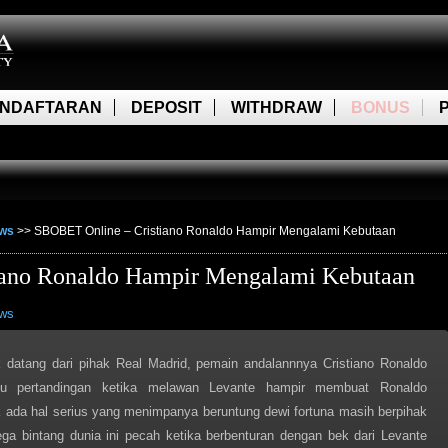
NDAFTARAN
DEPOSIT
WITHDRAW
BONUS
ews
>>
SBOBET Online – Cristiano Ronaldo Hampir Mengalami Kebutaan
iano Ronaldo Hampir Mengalami Kebutaan
ews
datang dari pihak Real Madrid, pemain andalannnya Cristiano Ronaldo
tu pertandingan ketika melawan Levante hampir membuat Ronaldo
 ada hal serius yang menimpanya beruntung dewi fortuna masih berpihak
ega bintang dunia ini pecah ketika berbenturan dengan bek dari Levante