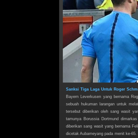
Sanksi Tiga Laga Untuk Roger Schm
Bayern Leverkusen yang bernama Roge
sebuah hukuman larangan untuk melat
tersebut diberikan oleh sang wasit 
tamunya Borussia Dortmund dimarkas 
diberikan sang wasit yang bernama Fe
dicetak Aubameyang pada menit ke-65. M