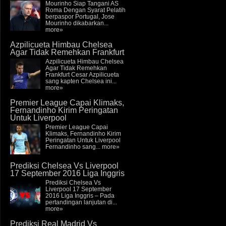
Mourinho Siap Tangani AS
Roma Dengan Syarat Pelatih
berpaspor Portugal, Jose
Mourinho dikabarkan...
more»
Azpilicueta Himbau Chelsea
Agar Tidak Remehkan Frankfurt
Azpilicueta Himbau Chelsea
Agar Tidak Remehkan
Frankfurt Cesar Azpilicueta
sang kapten Chelsea ini...
more»
Premier League Capai Klimaks,
Fernandinho Kirim Peringatan
Untuk Liverpool
Premier League Capai
Klimaks, Fernandinho Kirim
Peringatan Untuk Liverpool
Fernandinho sang...
more»
Prediksi Chelsea Vs Liverpool
17 September 2016 Liga Inggris
Prediksi Chelsea Vs
Liverpool 17 September
2016 Liga Inggris – Pada
pertandingan lanjutan di...
more»
Prediksi Real Madrid Vs