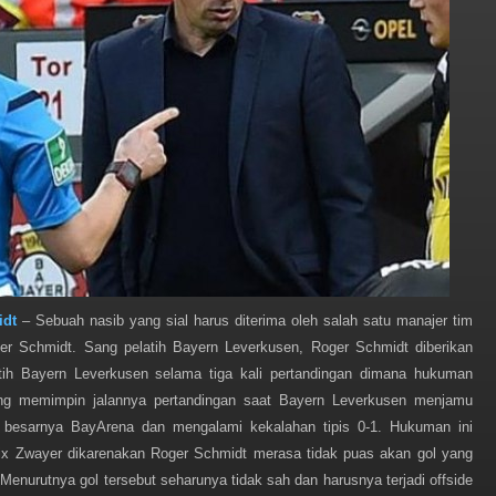
idt
– Sebuah nasib yang sial harus diterima oleh salah satu manajer tim
r Schmidt. Sang pelatih Bayern Leverkusen, Roger Schmidt diberikan
ih Bayern Leverkusen selama tiga kali pertandingan dimana hukuman
yang memimpin jalannya pertandingan saat Bayern Leverkusen menjamu
besarnya BayArena dan mengalami kekalahan tipis 0-1. Hukuman ini
lix Zwayer dikarenakan Roger Schmidt merasa tidak puas akan gol yang
enurutnya gol tersebut seharunya tidak sah dan harusnya terjadi offside