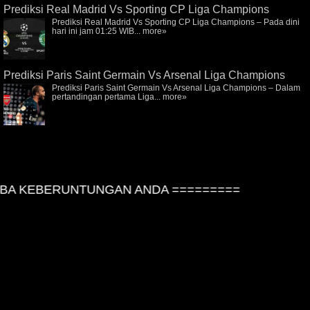
Prediksi Real Madrid Vs Sporting CP Liga Champions
Prediksi Real Madrid Vs Sporting CP Liga Champions – Pada dini
hari ini jam 01:25 WIB...
more»
Prediksi Paris Saint Germain Vs Arsenal Liga Champions
Prediksi Paris Saint Germain Vs Arsenal Liga Champions – Dalam
pertandingan pertama Liga...
more»
A KEBERUNTUNGAN ANDA =========