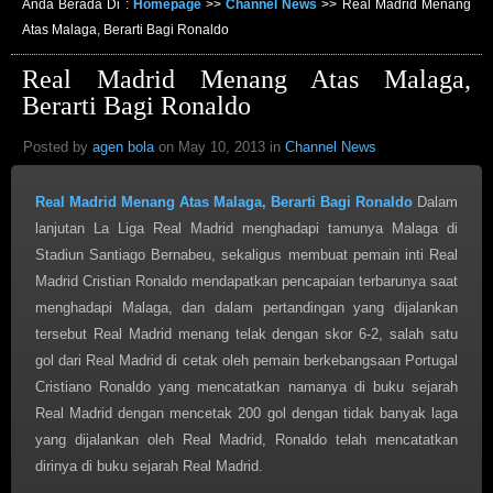
Anda Berada Di :
Homepage
>>
Channel News
>>
Real Madrid Menang
Atas Malaga, Berarti Bagi Ronaldo
Real Madrid Menang Atas Malaga,
Berarti Bagi Ronaldo
Posted by
agen bola
on May 10, 2013 in
Channel News
Real Madrid Menang Atas Malaga, Berarti Bagi Ronaldo
Dalam
lanjutan La Liga Real Madrid menghadapi tamunya Malaga di
Stadiun Santiago Bernabeu, sekaligus membuat pemain inti Real
Madrid Cristian Ronaldo mendapatkan pencapaian terbarunya saat
menghadapi Malaga, dan dalam pertandingan yang dijalankan
tersebut Real Madrid menang telak dengan skor 6-2, salah satu
gol dari Real Madrid di cetak oleh pemain berkebangsaan Portugal
Cristiano Ronaldo yang mencatatkan namanya di buku sejarah
Real Madrid dengan mencetak 200 gol dengan tidak banyak laga
yang dijalankan oleh Real Madrid, Ronaldo telah mencatatkan
dirinya di buku sejarah Real Madrid.