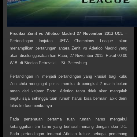
Prediksi Zenit vs Atletico Madrid 27 November 2013 UCL
–
Pertandingan lanjutan UEFA Champions League akan
menampilkan pertarungan antara Zenit vs Atletico Madrid yang
akan diselenggarakan hari Rabu, 27 November 2013, Pukul 00.00
WIB, di Stadion Petrovskij – St. Petersburg.
Pertandingan ini menjadi pertandingan yang krusial bagi kubu
Zenitchiki mengingat posisi mereka di peringkat 2 masih belum
aman dari kejaran Porto. Atletico tentu tidak akan mengalah
begitu saja sehingga tuan rumah harus bisa bermain apik demi
lolos ke fase berikutnya.
Pada pertemuan pertama tuan rumah harus mengakui
ketangguhan tim tamu yang berhasil menang dengan skor 3-1.
Pada pertandingan tersebut Atletico keluar sebagai pemenang