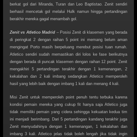
berkat gol dari Miranda, Turan dan Leo Baptistao. Zenit sendiri
berhasil mencetak gol melalui Hulk namun hingga pertandingan
berakhir mereka gagal menambah gol.
Zenit vs Atletico Madrid
– Posisi Zenit di klasemen yang berada
di peringkat 2 dengan raihan 5 point ini memang belum aman
mengingat Porto masih berpeluang merebut posisi tuan rumah.
Atletico sendiri sudah memastikan diri lolos ke fase berikutnya
dengan berada di puncak klasemen dengan raihan 12 point. Zenit
mengakhiri 5 pertandingan terakhir dengan 1 kemenangan, 2
kekalahan dan 2 kali imbang sedangkan Atletico memperoleh
hasil yang lebih baik dengan imbang 1 kali dan menang 4 kali.
Misi Zenit untuk memperoleh point penuh tentu terbuka karena
kondisi pemain mereka yang cukup fit hanya saja Atletico juga
tidak memiliki pemain yang cidera sehingga kekuatan kedua tim
ini menjadi berimbang. Dari 5 pertandingan kandang terakhir juga
Zenit menyudahinya dengan 1 kemenangan, 1 kekalahan dan
imbang 3 kali. Atletico jelas tidak boleh lengah jika tidak ingin