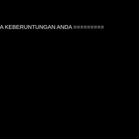
KEBERUNTUNGAN ANDA =========