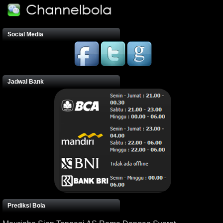
Social Media
Jadwal Bank
Prediksi Bola