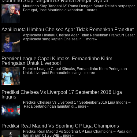
Mourinho Siap Tangani AS Roma Dengan Syarat
Mourinho Siap Tangani AS Roma Dengan Syarat Pelatih berpaspor
Portugal, Jose Mourinho dikabarkan...
more»
Azpilicueta Himbau Chelsea Agar Tidak Remehkan Frankfurt
Azpilicueta Himbau Chelsea Agar Tidak Remehkan Frankfurt Cesar
Azpilicueta sang kapten Chelsea ini...
more»
Premier League Capai Klimaks, Fernandinho Kirim
Peringatan Untuk Liverpool
Premier League Capai Klimaks, Fernandinho Kirim Peringatan
Untuk Liverpool Fernandinho sang...
more»
Prediksi Chelsea Vs Liverpool 17 September 2016 Liga
Inggris
Prediksi Chelsea Vs Liverpool 17 September 2016 Liga Inggris –
Pada pertandingan lanjutan di...
more»
Prediksi Real Madrid Vs Sporting CP Liga Champions
Prediksi Real Madrid Vs Sporting CP Liga Champions – Pada dini
hari ini jam 01:25 WIB...
more»