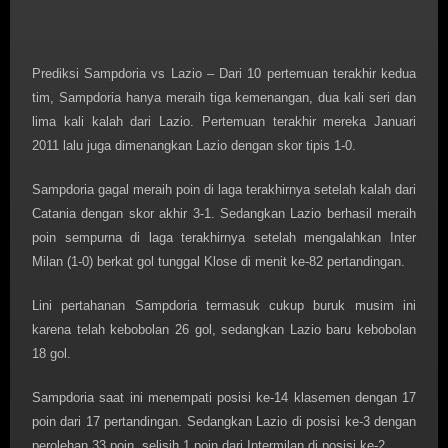
Prediksi Sampdoria vs Lazio – Dari 10 pertemuan terakhir kedua
tim, Sampdoria hanya meraih tiga kemenangan, dua kali seri dan
lima kali kalah dari Lazio. Pertemuan terakhir mereka Januari
2011 lalu juga dimenangkan Lazio dengan skor tipis 1-0.
Sampdoria gagal meraih poin di laga terakhirnya setelah kalah dari
Catania dengan skor akhir 3-1. Sedangkan Lazio berhasil meraih
poin sempurna di laga terakhirnya setelah mengalahkan Inter
Milan (1-0) berkat gol tunggal Klose di menit ke-82 pertandingan.
Lini pertahanan Sampdoria termasuk cukup buruk musim ini
karena telah kebobolan 26 gol, sedangkan Lazio baru kebobolan
18 gol.
Sampdoria saat ini menempati posisi ke-14 klasemen dengan 17
poin dari 17 pertandingan. Sedangkan Lazio di posisi ke-3 dengan
perolehan 33 poin, selisih 1 poin dari Intermilan di posisi ke-2.