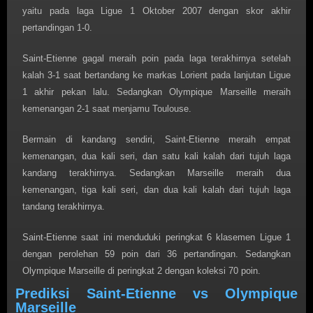
yaitu pada laga Ligue 1 Oktober 2007 dengan skor akhir
pertandingan 1-0.
Saint-Etienne gagal meraih poin pada laga terakhirnya setelah
kalah 3-1 saat bertandang ke markas Lorient pada lanjutan Ligue
1 akhir pekan lalu. Sedangkan Olympique Marseille meraih
kemenangan 2-1 saat menjamu Toulouse.
Bermain di kandang sendiri, Saint-Etienne meraih empat
kemenangan, dua kali seri, dan satu kali kalah dari tujuh laga
kandang terakhirnya. Sedangkan Marseille meraih dua
kemenangan, tiga kali seri, dan dua kali kalah dari tujuh laga
tandang terakhirnya.
Saint-Etienne saat ini menduduki peringkat 6 klasemen Ligue 1
dengan perolehan 59 poin dari 36 pertandingan. Sedangkan
Olympique Marseille di peringkat 2 dengan koleksi 70 poin.
Prediksi Saint-Etienne vs Olympique
Marseille