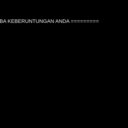
A KEBERUNTUNGAN ANDA =========