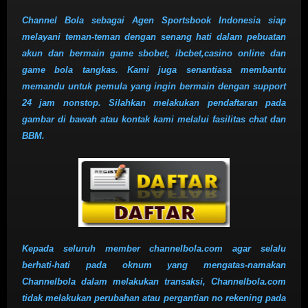
Channel Bola sebagai Agen Sportsbook Indonesia siap
melayani teman-teman dengan senang hati dalam pebuatan
akun dan bermain game sbobet, ibcbet,casino online dan
game bola tangkas. Kami juga senantiasa membantu
memandu untuk pemula yang ingin bermain dengan support
24 jam nonstop. Silahkan melakukan pendaftaran pada
gambar di bawah atau kontak kami melalui fasilitas chat dan
BBM.
Kepada seluruh member channelbola.com agar selalu
berhati-hati pada oknum yang mengatas-namakan
Channelbola dalam melakukan transaksi, Channelbola.com
tidak melakukan perubahan atau pergantian no rekening pada