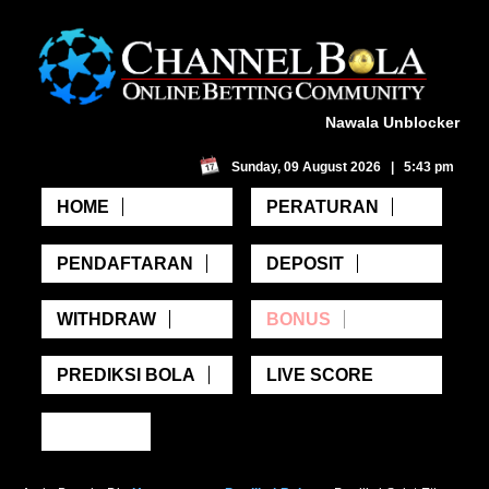
Nawala Unblocker
Sunday, 09 August 2026 | 5:43 pm
HOME
PERATURAN
PENDAFTARAN
DEPOSIT
WITHDRAW
BONUS
PREDIKSI BOLA
LIVE SCORE